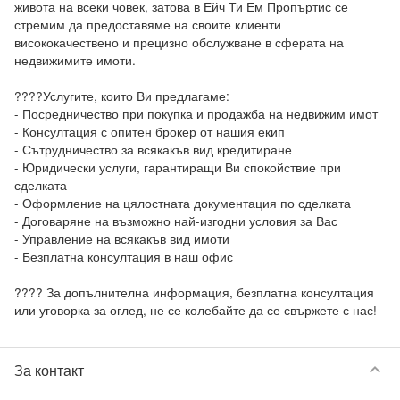
живота на всеки човек, затова в Ейч Ти Ем Пропъртис се 
стремим да предоставяме на своите клиенти 
висококачествено и прецизно обслужване в сферата на 
недвижимите имоти.

????Услугите, които Ви предлагаме:

- Посредничество при покупка и продажба на недвижим имот

- Консултация с опитен брокер от нашия екип

- Сътрудничество за всякакъв вид кредитиране

- Юридически услуги, гарантиращи Ви спокойствие при 
сделката

- Оформление на цялостната документация по сделката

- Договаряне на възможно най-изгодни условия за Вас

- Управление на всякакъв вид имоти

- Безплатна консултация в наш офис

???? За допълнителна информация, безплатна консултация 
keyboard_arrow_down
За контакт