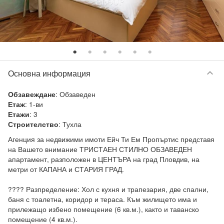
keyboard_arrow_down
Основна информация
:
Обзаведен
Обзавеждане
:
1-ви
Етаж
:
3
Етажи
:
Тухла
Строителство
Агенция за недвижими имоти Ейч Ти Ем Пропъртис представя 
на Вашето внимание ТРИСТАЕН СТИЛНО ОБЗАВЕДЕН 
апартамент, разположен в ЦЕНТЪРА на град Пловдив, на 
метри от КАПАНА и СТАРИЯ ГРАД.

???? Разпределение: Хол с кухня и трапезария, две спални, 
баня с тоалетна, коридор и тераса. Към жилището има и 
прилежащо избено помещение (6 кв.м.), както и таванско 
помещение (4 кв.м.).
