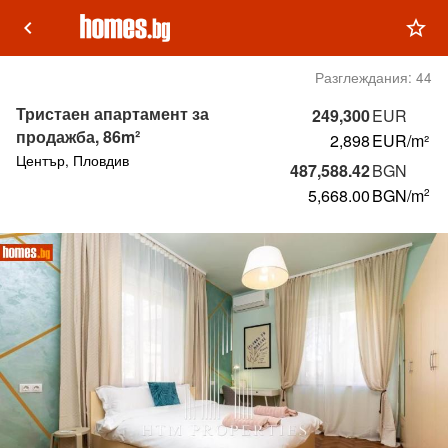
keyboard_arrow_left
star_outline
Разглеждания:
44
Тристаен апартамент за
249,300
EUR
продажба, 86m²
2,898
EUR/m²
Център, Пловдив
487,588.42
BGN
5,668.00
BGN
/m
2