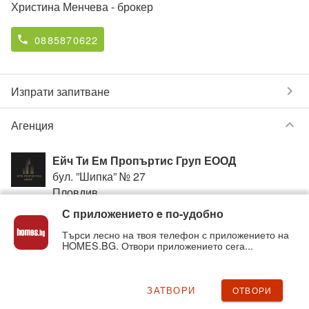
Христина Менчева
- брокер
0885870622
phone
chevron_right
Изпрати запитване
keyboard_arrow_down
Агенция
Ейч Ти Ем Пропъртис Груп ЕООД
бул. ”Шипка” № 27
Пловдив
С приложението e по-удобно
+359885870622
phone
Търси лесно на твоя телефон с приложението на
HOMES.BG. Отвори приложението сега...
Вижте всички обяви от
Ейч Ти Ем Пропъртис Груп
ЕООД
в homes.bg на:
htmpropertiesgroup
.homes.bg
ЗАТВОРИ
ОТВОРИ
chevron_right
Нередност с обявата