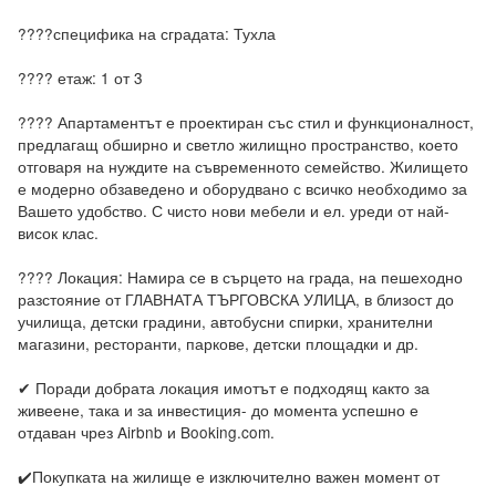
????специфика на сградата: Тухла

???? етаж: 1 от 3

???? Апартаментът е проектиран със стил и функционалност, 
предлагащ обширно и светло жилищно пространство, което 
отговаря на нуждите на съвременното семейство. Жилището 
е модерно обзаведено и оборудвано с всичко необходимо за 
Вашето удобство. С чисто нови мебели и ел. уреди от най- 
висок клас.

???? Локация: Намира се в сърцето на града, на пешеходно 
разстояние от ГЛАВНАТА ТЪРГОВСКА УЛИЦА, в близост до 
училища, детски градини, автобусни спирки, хранителни 
магазини, ресторанти, паркове, детски площадки и др.

✔ Поради добрата локация имотът е подходящ както за 
живеене, така и за инвестиция- до момента успешно е 
отдаван чрез Airbnb и Booking.com.

✔️Покупката на жилище е изключително важен момент от 