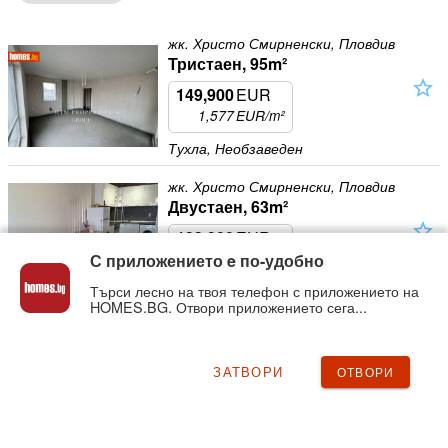
жк. Христо Смирненски, Пловдив
Тристаен, 95m²
star_outline
149,900
EUR
1,577
EUR/m²
Тухла, Необзаведен
жк. Христо Смирненски, Пловдив
Двустаен, 63m²
star_outline
133,900
EUR
С приложението e по-удобно
2,125
EUR/m²
Търси лесно на твоя телефон с приложението на
Тухла, Обзаведен
HOMES.BG. Отвори приложението сега...
жк. Тракия, Пловдив
Двустаен, 72m²
star_outline
ЗАТВОРИ
ОТВОРИ
99,800
EUR
1,386
EUR/m²
Тухла