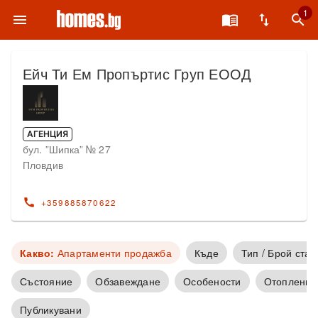
1
menu
menu_book
swap_vert
search
Ейч Ти Ем Пропъртис Груп ЕООД
АГЕНЦИЯ
бул. ”Шипка” № 27
Пловдив
call
+359885870622
Какво:
Апартаменти продажба
Къде
Тип / Брой стаи
Състояние
Обзавеждане
Особености
Отопление
Публикувани