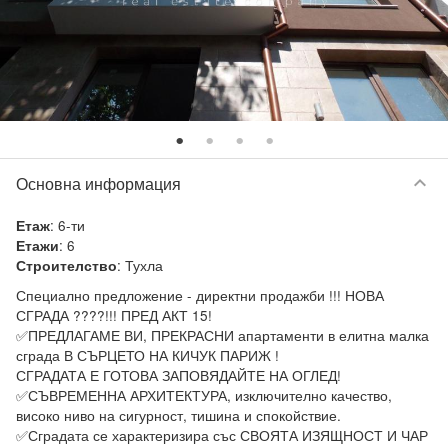
keyboard_arrow_down
Основна информация
:
6-ти
Етаж
:
6
Етажи
:
Тухла
Строителство
Специално предложение - директни продажби !!! НОВА 
СГРАДА ????!!! ПРЕД АКТ 15!

✅ПРЕДЛАГАМЕ ВИ, ПРЕКРАСНИ апартаменти в елитна малка 
сграда В СЪРЦЕТО НА КИЧУК ПАРИЖ !

СГРАДАТА Е ГОТОВА ЗАПОВЯДАЙТЕ НА ОГЛЕД!

✅СЪВРЕМЕННА АРХИТЕКТУРА, изключително качество, 
високо ниво на сигурност, тишина и спокойствие.

✅Сградата се характеризира със СВОЯТА ИЗЯЩНОСТ И ЧАР 