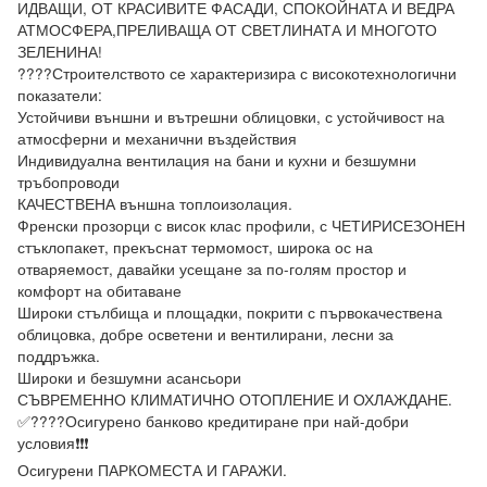
ИДВАЩИ, ОТ КРАСИВИТЕ ФАСАДИ, СПОКОЙНАТА И ВЕДРА 
АТМОСФЕРА,ПРЕЛИВАЩА ОТ СВЕТЛИНАТА И МНОГОТО 
ЗЕЛЕНИНА!

????Строителството се характеризира с високотехнологични 
показатели:

Устойчиви външни и вътрешни облицовки, с устойчивост на 
атмосферни и механични въздействия

Индивидуална вентилация на бани и кухни и безшумни 
тръбопроводи

КАЧЕСТВЕНА външна топлоизолация.

Френски прозорци с висок клас профили, с ЧЕТИРИСЕЗОНЕН 
стъклопакет, прекъснат термомост, широка ос на 
отваряемост, давайки усещане за по-голям простор и 
комфорт на обитаване

Широки стълбища и площадки, покрити с първокачествена 
облицовка, добре осветени и вентилирани, лесни за 
поддръжка.

Широки и безшумни асансьори

СЪВРЕМЕННО КЛИМАТИЧНО ОТОПЛЕНИЕ И ОХЛАЖДАНЕ.

✅????Осигурено банково кредитиране при най-добри 
условия❗❗❗

Осигурени ПАРКОМЕСТА И ГАРАЖИ.
