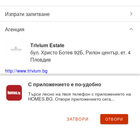
chevron_right
Изпрати запитване
keyboard_arrow_down
Агенция
Тrivium Estate
бул. Христо Ботев 92Б, Рилон център, ет. 4
Пловдив
http://www.trivium.bg
С приложението e по-удобно
0895364923
phone
Търси лесно на твоя телефон с приложението на
HOMES.BG. Отвори приложението сега...
Вижте всички обяви от
Тrivium Estate
в homes.bg
на:
triviumestate
.homes.bg
ЗАТВОРИ
ОТВОРИ
chevron_right
Нередност с обявата