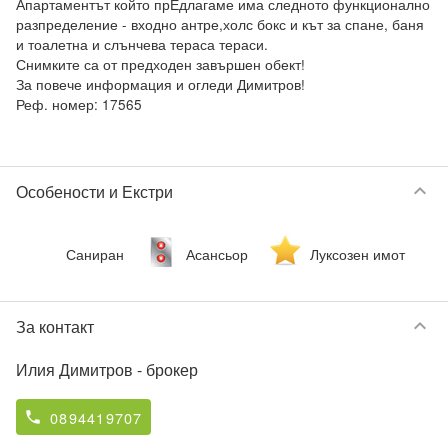
Апартаментът който прЕдлагаме има следното функционално 
разпределение - входно антре,холс бокс и кът за спане, баня 
и тоалетна и слънчева тераса тераси.

Снимките са от предходен завършен обект!

За повече информация и огледи Димитров!

Реф. номер: 17565

keyboard_arrow_down
Особености и Екстри
Саниран
Асансьор
Луксозен имот
keyboard_arrow_down
За контакт
Илия Димитров
- брокер
0894419707
phone