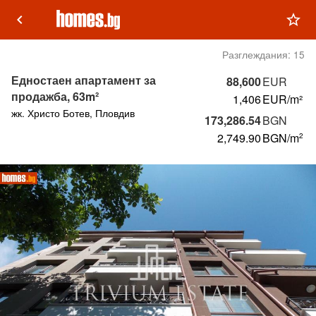
keyboard_arrow_left
star_outline
Разглеждания:
15
Едностаен апартамент за
88,600
EUR
продажба, 63m²
1,406
EUR/m²
жк. Христо Ботев, Пловдив
173,286.54
BGN
2,749.90
BGN
/m
2