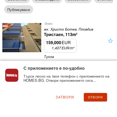
Публикувани
днес
жк. Христо Ботев, Пловдив
Тристаен, 113m²
star_outline
159,000
EUR
1,407
EUR/m²
Тухла
днес
С приложението e по-удобно
жк. Тракия, Пловдив
Търси лесно на твоя телефон с приложението на
Едностаен, 53m²
HOMES.BG. Отвори приложението сега...
star_outline
105,000
EUR
1,981
EUR/m²
ЗАТВОРИ
ОТВОРИ
Тухла, Обзаведен, Електричество
днес
Мараша, Пловдив