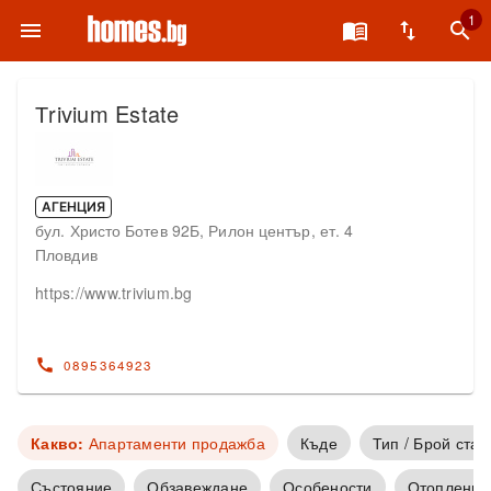
1
menu
menu_book
swap_vert
search
Тrivium Estate
АГЕНЦИЯ
бул. Христо Ботев 92Б, Рилон център, ет. 4
Пловдив
https://www.trivium.bg
call
0895364923
Какво:
Апартаменти продажба
Къде
Тип / Брой стаи
Състояние
Обзавеждане
Особености
Отопление