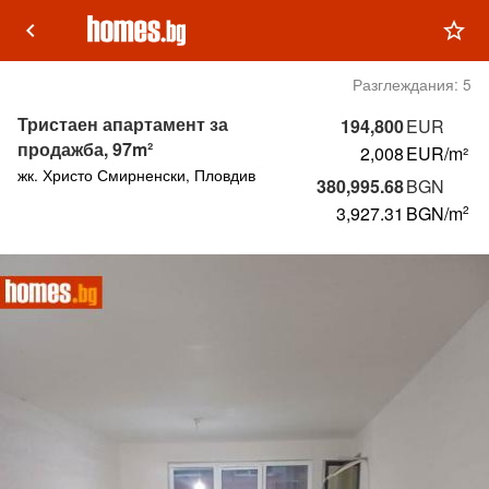
keyboard_arrow_left
star_outline
Разглеждания:
5
Тристаен апартамент за
194,800
EUR
продажба, 97m²
2,008
EUR/m²
жк. Христо Смирненски, Пловдив
380,995.68
BGN
3,927.31
BGN
/m
2