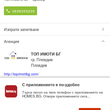
0896356235
phone
chevron_right
Изпрати запитване
keyboard_arrow_down
Агенция
ТОП ИМОТИ БГ
гр. Пловдив
Пловдив
http://topimotibg.com/
С приложението e по-удобно
+359896356235
+35932960504
phone
phone
Търси лесно на твоя телефон с приложението на
HOMES.BG. Отвори приложението сега...
Вижте всички обяви от
ТОП ИМОТИ БГ
в homes.bg
на:
topimotibg
.homes.bg