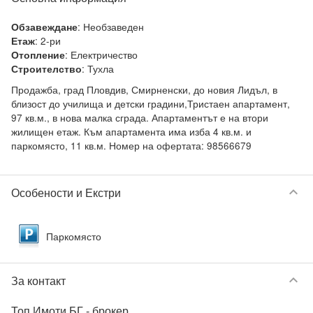
:
Необзаведен
Обзавеждане
:
2-ри
Етаж
:
Електричество
Отопление
:
Тухла
Строителство
Продажба, град Пловдив, Смирненски, до новия Лидъл, в 
близост до училища и детски градини,Тристаен апартамент, 
97 кв.м., в нова малка сграда. Апартаментът е на втори 
жилищен етаж. Към апартамента има изба 4 кв.м. и 
паркомясто, 11 кв.м. Номер на офертата: 98566679
keyboard_arrow_down
Особености и Екстри
Паркомясто
keyboard_arrow_down
За контакт
Топ Имоти БГ
- брокер