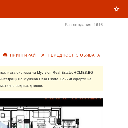
star_outline
Разглеждания:
1616
print
ПРИНТИРАЙ
close
НЕРЕДНОСТ С ОБЯВАТА
нтралната система на
Myvision Real Estate
. HOMES.BG
 интеграция с
Myvision Real Estate
. Всички оферти на
оматично веднъж дневно.