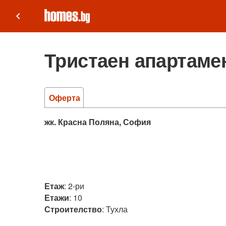
keyboard_arrow_left
Тристаен апартамен
Оферта
жк. Красна Поляна, София
Етаж
:
2-ри
Етажи
:
10
Строителство
:
Тухла