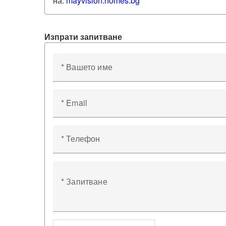
на:
mayvision
.homes.bg
Изпрати запитване
* Вашето име
* Email
* Телефон
* Запитване