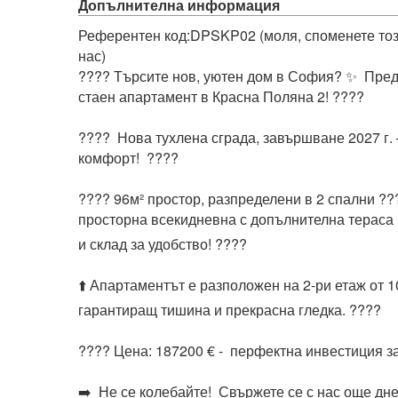
Допълнителна информация
Референтен код:DPSKP02 (моля, споменете този 
нас)

???? Търсите нов, уютен дом в София? ✨  Пред
стаен апартамент в Красна Поляна 2! ????

????  Нова тухлена сграда, завършване 2027 г. 
комфорт!  ????

???? 96м² простор, разпределени в 2 спални ???
просторна всекидневна с допълнителна тераса ☀️
и склад за удобство! ????

⬆️ Апартаментът е разположен на 2-ри етаж от 10
гарантиращ тишина и прекрасна гледка. ????️

???? Цена: 187200 € -  перфектна инвестиция за
➡️  Не се колебайте!  Свържете се с нас още днес