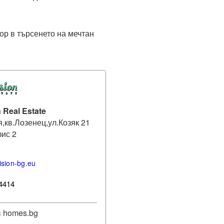
ор в търсенето на мечтан 
 Real Estate
,кв.Лозенец,ул.Козяк 21
фис 2
ision-bg.eu
4414
 homes.bg