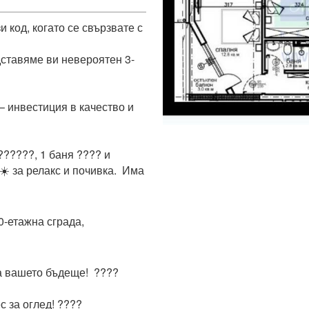
код, когато се свързвате с 
ставяме ви невероятен 3-
– инвестиция в качество и 
?????, 1 баня ???? и 
 за релакс и почивка.  Има 
-етажна сграда,  
 вашето бъдеще!  ????

 за оглед! ???? 