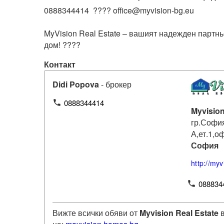
0888344414  ???? office@myvision-bg.eu

MyVision Real Estate – вашият надежден партнь
дом! ????
Контакт
Didi Popova
- брокер
0888344414
phone
Myvision
гр.София
А,ет.1,о
София
http://myv
088834
phone
Вижте всички обяви от
Myvision Real Estate
в