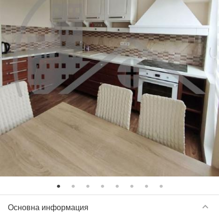
keyboard_arrow_down
Основна информация