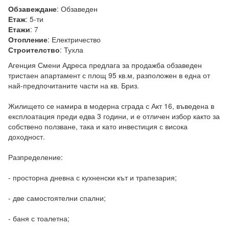
:
Обзаведен
Обзавеждане
:
5-ти
Етаж
:
7
Етажи
:
Електричество
Отопление
:
Тухла
Строителство
Агенция Смени Адреса предлага за продажба обзаведен 
тристаен апартамент с площ 95 кв.м, разположен в една от 
най-предпочитаните части на кв. Бриз.

Жилището се намира в модерна сграда с Акт 16, въведена в 
експлоатация преди едва 3 години, и е отличен избор както за 
собствено ползване, така и като инвестиция с висока 
доходност.

Разпределение:

- просторна дневна с кухненски кът и трапезария;

- две самостоятелни спални;

- баня с тоалетна;
