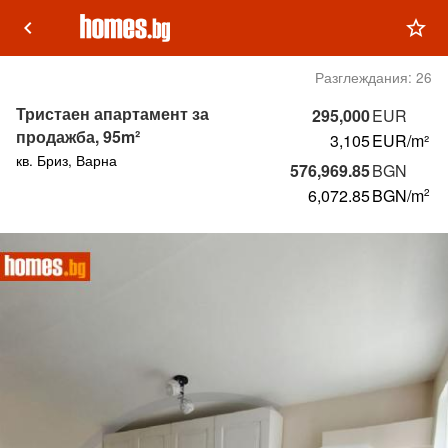
keyboard_arrow_left
star_outline
Разглеждания:
26
Тристаен апартамент за
295,000
EUR
продажба, 95m²
3,105
EUR/m²
кв. Бриз, Варна
576,969.85
BGN
6,072.85
BGN
/m
2