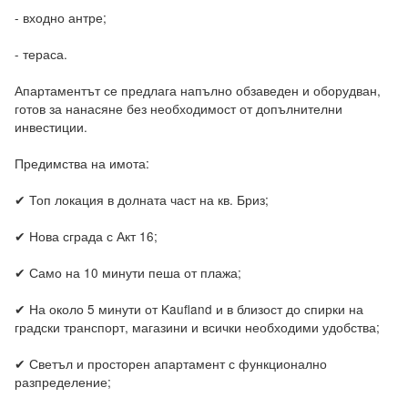
- входно антре;

- тераса.

Апартаментът се предлага напълно обзаведен и оборудван, 
готов за нанасяне без необходимост от допълнителни 
инвестиции.

Предимства на имота:

✔ Топ локация в долната част на кв. Бриз;

✔ Нова сграда с Акт 16;

✔ Само на 10 минути пеша от плажа;

✔ На около 5 минути от Kaufland и в близост до спирки на 
градски транспорт, магазини и всички необходими удобства;

✔ Светъл и просторен апартамент с функционално 
разпределение;
