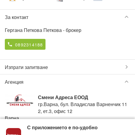
keyboard_arrow_down
За контакт
Гергана Петкова Петкова
- брокер
0892314188
phone
chevron_right
Изпрати запитване
keyboard_arrow_down
Агенция
Смени Адреса ЕООД
гр.Варна, бул. Владислав Варненчик 11
2, ет.3, офис 12
Варна
С приложението e по-удобно
0877522234
phone