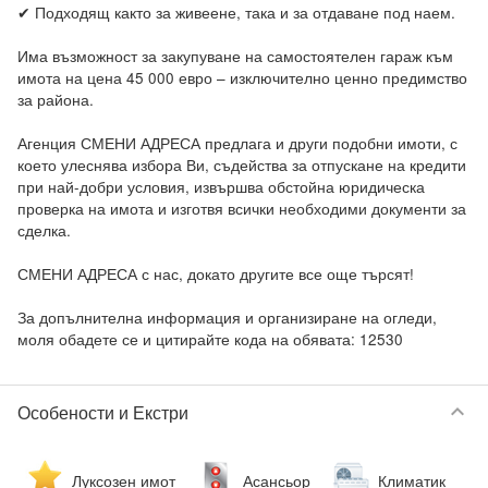
✔ Подходящ както за живеене, така и за отдаване под наем.

Има възможност за закупуване на самостоятелен гараж към 
имота на цена 45 000 евро – изключително ценно предимство 
за района.

Агенция СМЕНИ АДРЕСА предлага и други подобни имоти, с 
което улеснява избора Ви, съдейства за отпускане на кредити 
при най-добри условия, извършва обстойна юридическа 
проверка на имота и изготвя всички необходими документи за 
сделка.

СМЕНИ АДРЕСА с нас, докато другите все още търсят!

За допълнителна информация и организиране на огледи, 
моля обадете се и цитирайте кода на обявата: 12530
keyboard_arrow_down
Особености и Екстри
Луксозен имот
Асансьор
Климатик