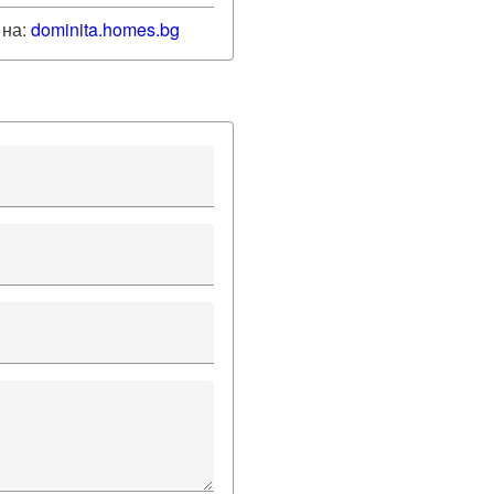
 на:
dominita
.homes.bg