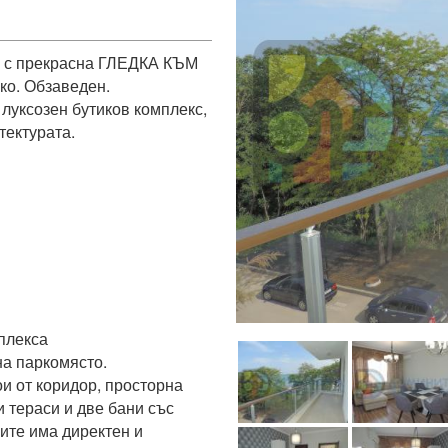
) с прекрасна ГЛЕДКА КЪМ 
о. Обзаведен. 
луксозен бутиков комплекс, 
ектурата.

плекса

а паркомясто.

и от коридор, просторна 
 тераси и две бани със 
сите има директен и 