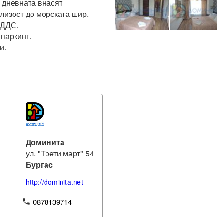
 дневната внасят 
лизост до морската шир.

ДДС. 

паркинг.

.

Доминита
ул. "Трети март" 54
Бургас
http://dominita.net
0878139714
phone