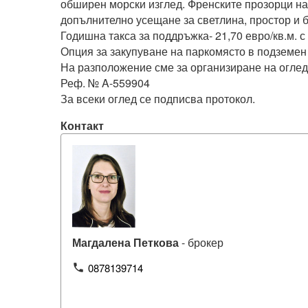
обширен морски изглед. Френските прозорци на
допълнително усещане за светлина, простор и б
Годишна такса за поддръжка- 21,70 евро/кв.м. с 
Опция за закупуване на паркомясто в подземен 
На разположение сме за организиране на огледи
Реф. № A-559904

За всеки оглед се подписва протокол.
Контакт
Магдалена Петкова
- брокер
0878139714
phone