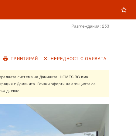
star_outline
Разглеждания:
253
print
ПРИНТИРАЙ
close
НЕРЕДНОСТ С ОБЯВАТА
нтралната система на
Доминита
. HOMES.BG има
еграция с
Доминита
. Всички оферти на агенцията се
ъж дневно.