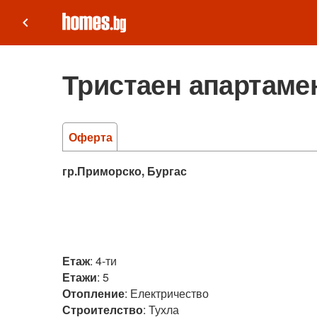
keyboard_arrow_left
Тристаен апартамен
Оферта
гр.Приморско, Бургас
Етаж
:
4-ти
Етажи
:
5
Отопление
:
Електричество
Строителство
:
Тухла