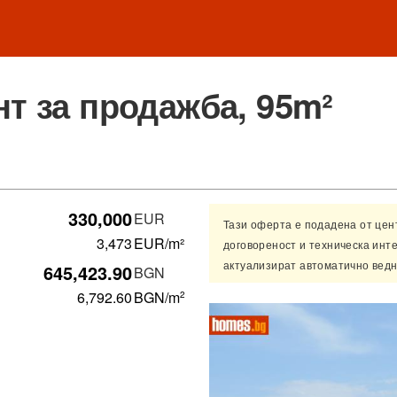
т за продажба, 95m²
330,000
EUR
Тази оферта е подадена от це
3,473
EUR/m²
договореност и техническа инт
актуализират автоматично ведн
645,423.90
BGN
6,792.60
BGN
/m
2