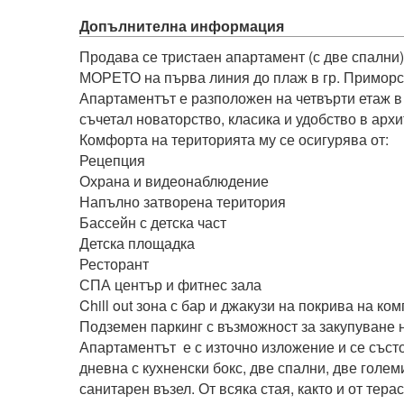
Допълнителна информация
Продава се тристаен апартамент (с две спални
МОРЕТО на първа линия до плаж в гр. Приморск
Апартаментът е разположен на четвърти етаж в 
съчетал новаторство, класика и удобство в архит
Комфорта на територията му се осигурява от:

Рецепция

Охрана и видеонаблюдение

Напълно затворена територия

Бассейн с детска част

Детска площадка

Ресторант

СПА център и фитнес зала

Chill out зона с бар и джакузи на покрива на ком
Подземен паркинг с възможност за закупуване н
Апартаментът  е с източно изложение и се състо
дневна с кухненски бокс, две спални, две големи
санитарен възел. От всяка стая, както и от тера