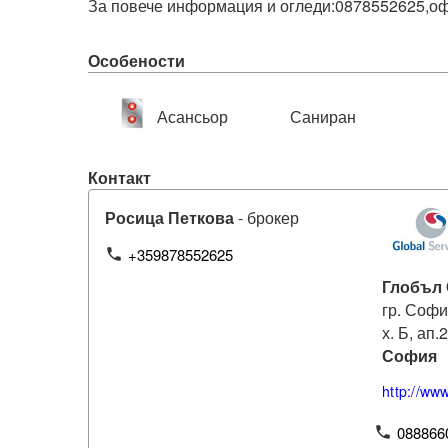
Особености
Асансьор
Саниран
Контакт
Росица Петкова
- брокер
+359878552625
phone
Глобъл
гр. Софи
х. Б, ап.
София
http://ww
088866
phone