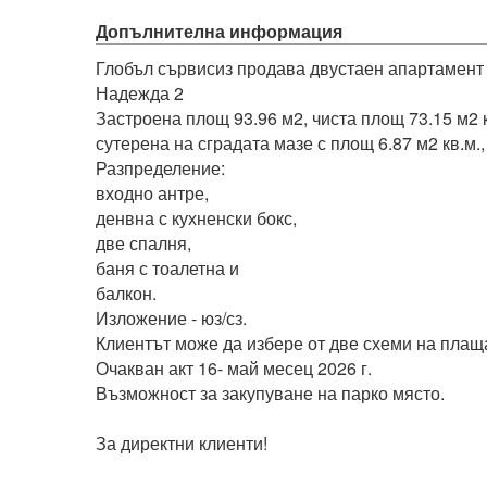
Допълнителна информация
Глобъл сървисиз продава двустаен апартамент в 
Надежда 2

Застроена площ 93.96 м2, чиста площ 73.15 м2 к
сутерена на сградата мазе с площ 6.87 м2 кв.м.,

Разпределение:

входно антре,

денвна с кухненски бокс,

две спалня,

баня с тоалетна и

балкон.

Изложение - юз/сз.

Клиентът може да избере от две схеми на плаща
Очакван акт 16- май месец 2026 г.

Възможност за закупуване на парко място.

За директни клиенти!
