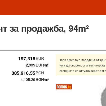
т за продажба, 94m²
197,316
EUR
Тази оферта е подадена от це
2,099
EUR/m²
има договореност и техническа
агенцията се актуализират авт
385,916.55
BGN
4,105.29
BGN
/m
2