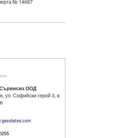
 Сървисиз ООД
я, ул. Софийски герой 3, в
26
w.gsestates.com
0255