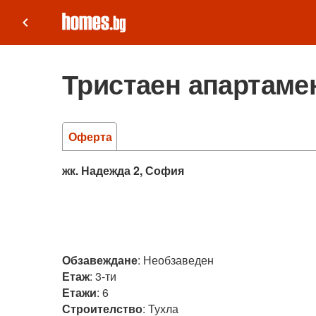
keyboard_arrow_left
Тристаен апартамен
Оферта
жк. Надежда 2, София
Обзавеждане
:
Необзаведен
Етаж
:
3-ти
Етажи
:
6
Строителство
:
Тухла