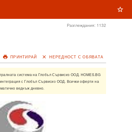
star_outline
Разглеждания:
1132
print
ПРИНТИРАЙ
close
НЕРЕДНОСТ С ОБЯВАТА
нтралната система на
Глобъл Сървисиз ООД
. HOMES.BG
 интеграция с
Глобъл Сървисиз ООД
. Всички оферти на
оматично веднъж дневно.