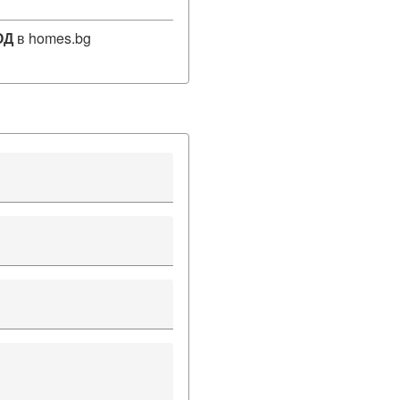
ОД
в homes.bg