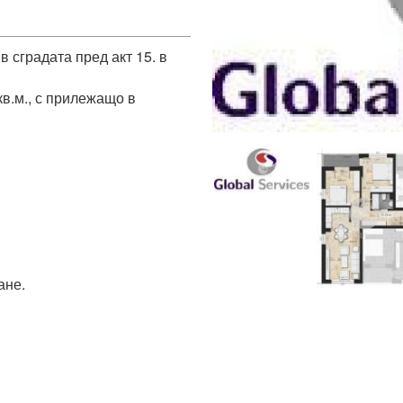
сградата пред акт 15. в 
в.м., с прилежащо в 
не.
