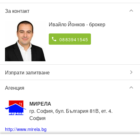
keyboard_arrow_down
За контакт
Ивайло Йонков
- брокер
0883941545
phone
chevron_right
Изпрати запитване
keyboard_arrow_down
Агенция
МИРЕЛА
гр. София, бул. България 81В, ет. 4.
София
http://www.mirela.bg