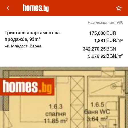
keyboard_arrow_left
star_outline
Разглеждания:
996
Тристаен апартамент за
175,000
EUR
продажба, 93m²
1,881
EUR/m²
жк. Младост, Варна
342,270.25
BGN
3,678.92
BGN
/m
2