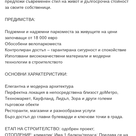
предложи съвременен стил на живот и дългосрочна стойност 
за своите собственици.

ПРЕДИМСТВА:

Подземни и надземни паркоместа за живущите на цени 
започващи от 18 000 евро

Обособени велопаркоместа

Контролиран достъп – гарантирана сигурност и спокойствие

Използвани висококачествени материали и модерни 
технологии в строителството

ОСНОВНИ ХАРАКТЕРИСТИКИ:

Елегантна и модерна архитектура

Перфектна локация в непосредствена близост доМетро, 
Техномаркет, Кауфланд, Лидъл, Зора и други големи 
търговски обекти

Ресторанти, магазини и разнообразни услуги

Бърз достъп до главни булеварди и ключови точки в града.

ЕТАП НА СТРОИТЕЛСТВО: одобрен проект; 
ОТОПЛЕНИЕ: климатик; Има 1 балкон/тераса; Предава се на 