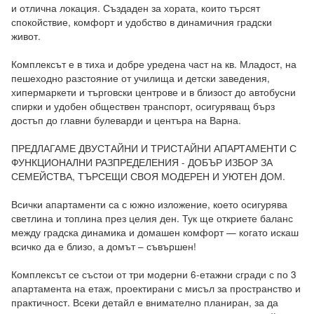
и отлична локация. Създаден за хората, които търсят 
спокойствие, комфорт и удобство в динамичния градски 
живот.

Комплексът е в тиха и добре уредена част на кв. Младост, на 
пешеходно разстояние от училища и детски заведения, 
хипермаркети и търговски центрове и в близост до автобусни 
спирки и удобен обществен транспорт, осигуряващ бърз 
достъп до главни булеварди и центъра на Варна.

ПРЕДЛАГАМЕ ДВУСТАЙНИ И ТРИСТАЙНИ АПАРТАМЕНТИ С 
ФУНКЦИОНАЛНИ РАЗПРЕДЕЛЕНИЯ - ДОБЪР ИЗБОР ЗА 
СЕМЕЙСТВА, ТЪРСЕЩИ СВОЯ МОДЕРЕН И УЮТЕН ДОМ.

Всички апартаменти са с южно изложение, което осигурява 
светлина и топлина през целия ден. Тук ще откриете баланс 
между градска динамика и домашен комфорт — когато искаш 
всичко да е близо, а домът – съвършен!

Комплексът се състои от три модерни 6-етажни сгради с по 3 
апартамента на етаж, проектирани с мисъл за пространство и 
практичност. Всеки детайл е внимателно планиран, за да 