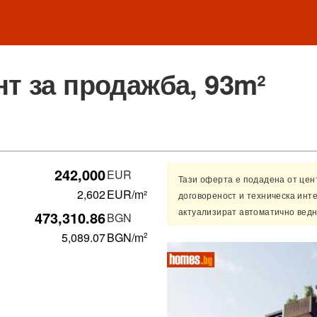
т за продажба, 93m²
242,000
EUR
Тази оферта е подадена от це
2,602
EUR/m²
договореност и техническа инт
актуализират автоматично ведн
473,310.86
BGN
5,089.07
BGN
/m
2