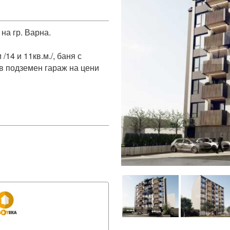
а гр. Варна. 

/14 и 11кв.м./, баня с 
в подземен гараж на цени 