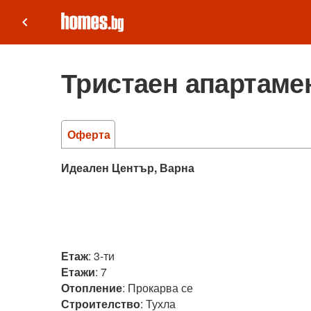
keyboard_arrow_left
Тристаен апартамен
Оферта
Идеален Център, Варна
Етаж
:
3-ти
Етажи
:
7
Отопление
:
Прокарва се
Строителство
:
Тухла