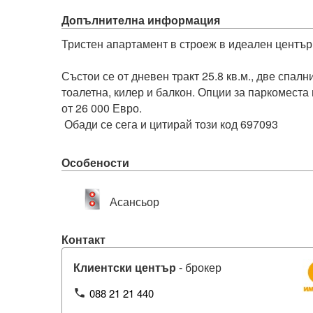
Допълнителна информация
Тристен апартамент в строеж в идеален център н
Състои се от дневен тракт 25.8 кв.м., две спални 
тоалетна, килер и балкон. Опции за паркоместа 
от 26 000 Евро. 

 Обади се сега и цитирай този код 697093
Особености
Асансьор
Контакт
Клиентски център
- брокер
088 21 21 440
phone