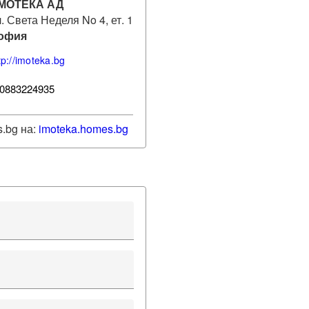
МОТЕКА АД
. Света Неделя No 4, ет. 1
офия
tp://imoteka.bg
0883224935
.bg на:
imoteka
.homes.bg