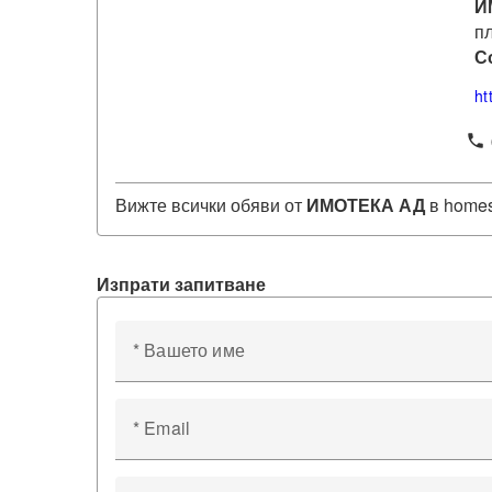
И
пл
С
ht
phone
Вижте всички обяви от
ИМОТЕКА АД
в homes
Изпрати запитване
* Вашето име
* Email