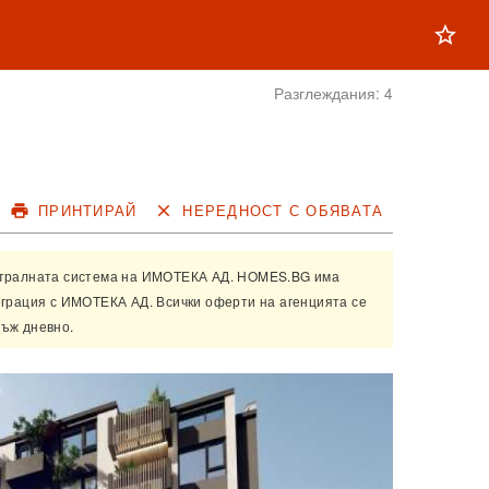
star_outline
Разглеждания:
4
print
ПРИНТИРАЙ
close
НЕРЕДНОСТ С ОБЯВАТА
нтралната система на
ИМОТЕКА АД
. HOMES.BG има
еграция с
ИМОТЕКА АД
. Всички оферти на агенцията се
ъж дневно.