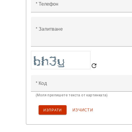
* Телефон
* Запитване
refresh
* Код
(Моля препишете текста от картинката)
ИЗЧИСТИ
ИЗПРАТИ