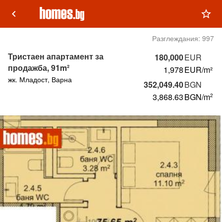
keyboard_arrow_left
star_outline
Разглеждания:
997
Тристаен апартамент за
180,000
EUR
продажба, 91m²
1,978
EUR/m²
жк. Младост, Варна
352,049.40
BGN
3,868.63
BGN
/m
2