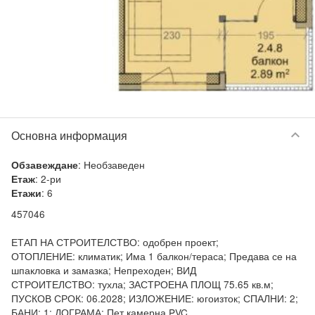
keyboard_arrow_down
Основна информация
:
Необзаведен
Обзавеждане
:
2-ри
Етаж
:
6
Етажи
457046

ЕТАП НА СТРОИТЕЛСТВО: одобрен проект; 
ОТОПЛЕНИЕ: климатик; Има 1 балкон/тераса; Предава се на 
шпакловка и замазка; Непреходен; ВИД 
СТРОИТЕЛСТВО: тухла; ЗАСТРОЕНА ПЛОЩ 75.65 кв.м; 
ПУСКОВ СРОК: 06.2028; ИЗЛОЖЕНИЕ: югоизток; СПАЛНИ: 2; 
БАНИ: 1; ДОГРАМА: Пет камерна PVC
