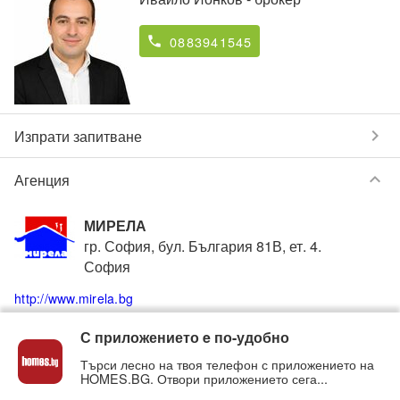
0883941545
phone
chevron_right
Изпрати запитване
keyboard_arrow_down
Агенция
МИРЕЛА
гр. София, бул. България 81В, ет. 4.
София
http://www.mirela.bg
С приложението e по-удобно
0883940027
phone
Търси лесно на твоя телефон с приложението на
HOMES.BG. Отвори приложението сега...
Вижте всички обяви от
МИРЕЛА
в homes.bg