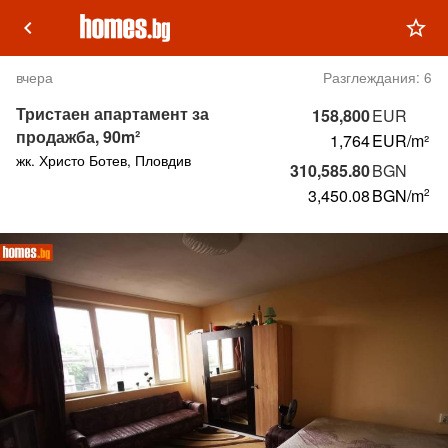
keyboard_arrow_left
star_outline
вчера
Разглеждания:
6
Тристаен апартамент за
158,800
EUR
продажба, 90m²
1,764
EUR/m²
жк. Христо Ботев, Пловдив
310,585.80
BGN
3,450.08
BGN
/m
2