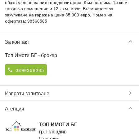
обзаведен по вашите предпочитания. Към него има 15 кв.м. 
таванско помещение и 12 кв.м. мазе. Възможност за 
закупуване на гараж на цена 35 000 евро. Номер на 
офертата: 98566585
keyboard_arrow_down
За контакт
Топ Имоти БГ
- брокер
0896356235
phone
chevron_right
Изпрати запитване
keyboard_arrow_down
Агенция
ТОП ИМОТИ БГ
гр. Пловдив
Пловдив