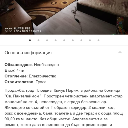
keyboard_arrow_down
Основна информация
:
Необзаведен
Обзавеждане
:
4-ти
Етаж
:
Електричество
Отопление
:
Тухла
Строителство
Продажба, град Пловдив, Кючук Париж, в района на болница 
”Св. Пантелеймон ”, Просторен четиристаен апартамент /стар 
монолит/ на ет. 4, непоследен, в сграда без асансьор. 
Жилището се състой от Г-образен коридор, 2 спални, хол, 
бокс с всекидневна, баня, тоалетна и две тераси с обща площ 
90,20 кв.м. /чисто, без общи части/. Апартаментът е за 
ремонт, което дава възможност да бъде отремонтиран и 