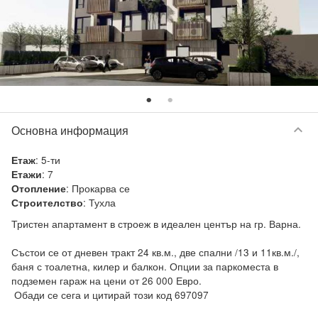
keyboard_arrow_down
Основна информация
:
5-ти
Етаж
:
7
Етажи
:
Прокарва се
Отопление
:
Тухла
Строителство
Тристен апартамент в строеж в идеален център на гр. Варна. 

Състои се от дневен тракт 24 кв.м., две спални /13 и 11кв.м./, 
баня с тоалетна, килер и балкон. Опции за паркоместа в 
подземен гараж на цени от 26 000 Евро. 

 Обади се сега и цитирай този код 697097