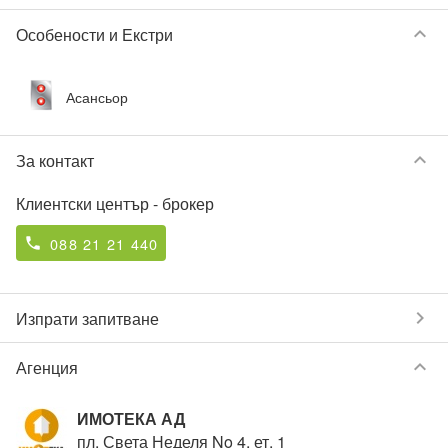
keyboard_arrow_down
Особености и Екстри
Асансьор
keyboard_arrow_down
За контакт
Клиентски център
- брокер
088 21 21 440
phone
chevron_right
Изпрати запитване
keyboard_arrow_down
Агенция
ИМОТЕКА АД
пл. Света Неделя No 4, ет. 1