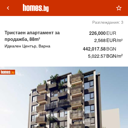
keyboard_arrow_left
star_outline
Разглеждания:
3
Тристаен апартамент за
226,000
EUR
продажба, 88m²
2,568
EUR/m²
Идеален Център, Варна
442,017.58
BGN
5,022.57
BGN
/m
2