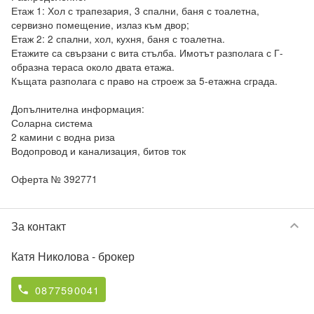
Етаж 1: Хол с трапезария, 3 спални, баня с тоалетна, 
сервизно помещение, излаз към двор;

Етаж 2: 2 спални, хол, кухня, баня с тоалетна.

Етажите са свързани с вита стълба. Имотът разполага с Г-
образна тераса около двата етажа.

Къщата разполага с право на строеж за 5-етажна сграда.

Допълнителна информация:

Соларна система

2 камини с водна риза

Водопровод и канализация, битов ток

Оферта № 392771
keyboard_arrow_down
За контакт
Катя Николова
- брокер
0877590041
phone