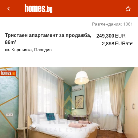
keyboard_arrow_left
star_outline
Разглеждания:
1081
Тристаен апартамент за продажба,
249,300
EUR
86m²
2,898
EUR/m²
кв. Кършияка, Пловдив