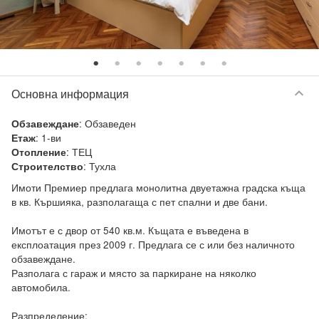
keyboard_arrow_down
Основна информация
:
Обзаведен
Обзавеждане
:
1-ви
Етаж
:
ТЕЦ
Отопление
:
Тухла
Строителство
Имоти Премиер предлага монолитна двуетажна градска къща 
в кв. Кършияка, разполагаща с пет спални и две бани.

Имотът е с двор от 540 кв.м. Къщата е въведена в 
експлоатация през 2009 г. Предлага се с или без наличното 
обзавеждане.

Разполага с гараж и място за паркиране на няколко 
автомобила.

Разпределение:
