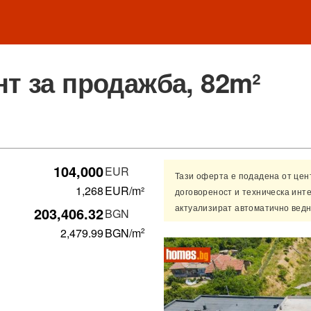
т за продажба, 82m²
104,000
EUR
Тази оферта е подадена от це
1,268
EUR/m²
договореност и техническа инт
актуализират автоматично ведн
203,406.32
BGN
2,479.99
BGN
/m
2