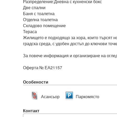
Разпределение:Дневна с кухненски бокс

Две спални

Баня с тоалетна

Отделна тоалетна

Складово помещение

Тераса

Жилището е подходящо за хора, които търсят но
градска среда, с удобен достъп до ключови точки
За повече информация и организиране на оглед 
Оферта № ЕА21157
Особености
Асансьор
Паркомясто
Контакт