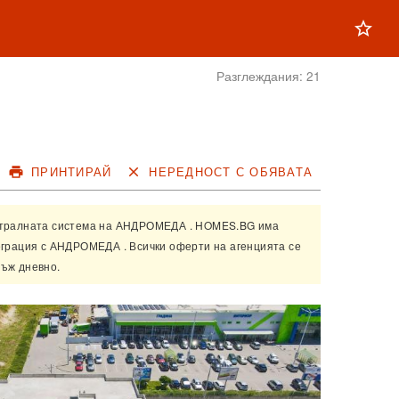
star_outline
Разглеждания:
21
print
ПРИНТИРАЙ
close
НЕРЕДНОСТ С ОБЯВАТА
нтралната система на
АНДРОМЕДА
. HOMES.BG има
еграция с
АНДРОМЕДА
. Всички оферти на агенцията се
ъж дневно.