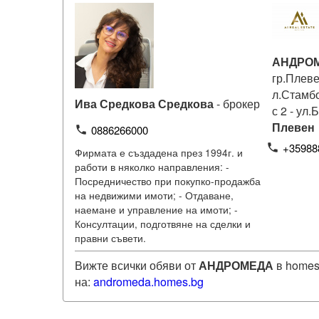
АНДРО
гр.Плеве
л.Стамб
Ива Средкова Средкова
- брокер
с 2 - ул.
Плевен
0886266000
phone
+35988
phone
Фирмата е създадена през 1994г. и
работи в няколко направления: -
Посредничество при покупко-продажба
на недвижими имоти; - Отдаване,
наемане и управление на имоти; -
Консултации, подготвяне на сделки и
правни съвети.
Вижте всички обяви от
АНДРОМЕДА
в homes
на:
andromeda
.homes.bg