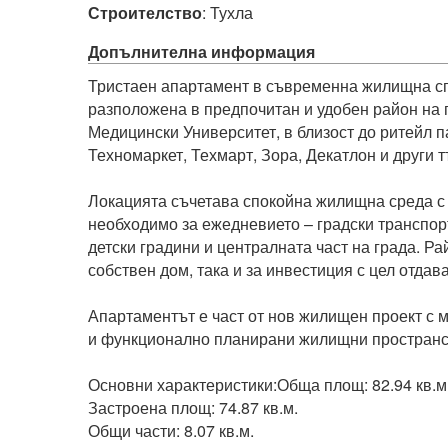
Строителство
:
Тухла
Допълнителна информация
Тристаен апартамент в съвременна жилищна сгр
разположена в предпочитан и удобен район на г
Медицински Университет, в близост до ритейл па
Техномаркет, Техмарт, Зора, Декатлон и други тъ
Локацията съчетава спокойна жилищна среда с б
необходимо за ежедневието – градски транспорт
детски градини и централната част на града. Ра
собствен дом, така и за инвестиция с цел отдава
Апартаментът е част от нов жилищен проект с м
и функционално планирани жилищни пространст
Основни характеристики:Обща площ: 82.94 кв.м.
Застроена площ: 74.87 кв.м.

Общи части: 8.07 кв.м.
