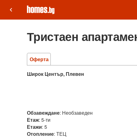
keyboard_arrow_left
Тристаен апартамен
Оферта
Широк Център, Плевен
Обзавеждане
:
Необзаведен
Етаж
:
5-ти
Етажи
:
5
Отопление
:
ТЕЦ