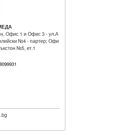
МЕДА
н, Офис 1 и Офис 3 - ул.А
олийски №4 - партер; Офи
Бъкстон №5, ет.1
8099931
.bg