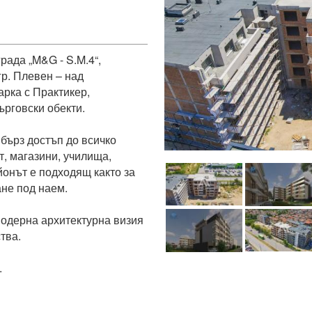
ада „M&G - S.M.4“, 
р. Плевен – над 
рка с Практикер, 
рговски обекти.

ърз достъп до всичко 
, магазини, училища, 
йонът е подходящ както за 
не под наем.

одерна архитектурна визия 
ва. 


