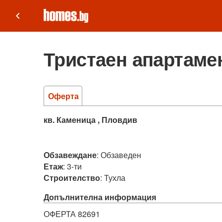
keyboard_arrow_left
Тристаен апартамен
Оферта
кв. Каменица , Пловдив
Обзавеждане
:
Обзаведен
Етаж
:
3-ти
Строителство
:
Тухла
Допълнителна информация
ОФЕРТА 82691
