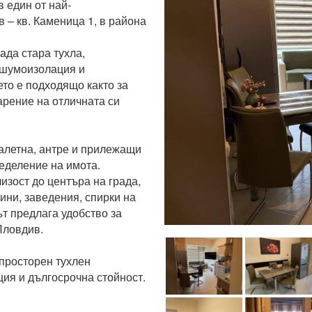
 един от най-
– кв. Каменица 1, в района 
да стара тухла, 
 шумоизолация и 
о е подходящо както за 
рение на отличната си 
деление на имота.

зост до центъра на града, 
ини, заведения, спирки на 
т предлага удобство за 
ловдив.

просторен тухлен 
ия и дългосрочна стойност.
