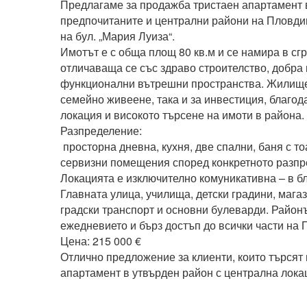
Предлагаме за продажба тристаен апартамент в
предпочитаните и централни райони на Пловдив 
на бул. „Мария Луиза“.

Имотът е с обща площ 80 кв.м и се намира в сгра
отличаваща се със здраво строителство, добра
функционални вътрешни пространства. Жилищет
семейно живеене, така и за инвестиция, благода
локация и високото търсене на имоти в района.

Разпределение:

 просторна дневна, кухня, две спални, баня с тоалетна, антре и прилежащи 
сервизни помещения според конкретното разпре
Локацията е изключително комуникативна – в бли
Главната улица, училища, детски градини, магаз
градски транспорт и основни булеварди. Районъ
ежедневието и бърз достъп до всички части на П
Цена: 215 000 €

Отлично предложение за клиенти, които търсят 
апартамент в утвърден район с централна локац