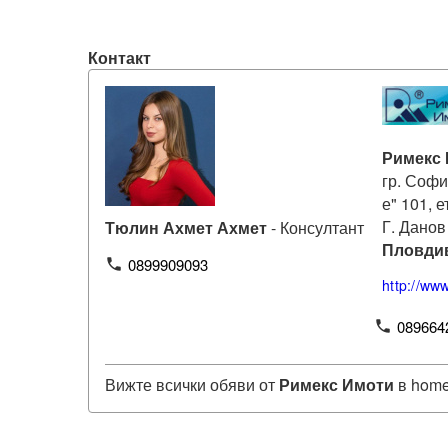
Контакт
Римекс
гр. Софи
е" 101, 
Г. Данов
Тюлин Ахмет Ахмет
- Консултант
Пловди
0899909093
phone
http://ww
089664
phone
Вижте всички обяви от
Римекс Имоти
в home