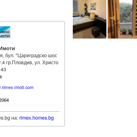
 Имоти
я, бул. "Цариградско шос
ет.4 гр.Пловдив, ул. Христо
 43
в
w.rimex-imoti.com
2064
s.bg на:
rimex
.homes.bg