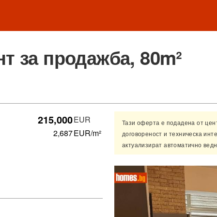
т за продажба, 80m²
215,000
EUR
Тази оферта е подадена от це
2,687
EUR/m²
договореност и техническа инт
актуализират автоматично ведн