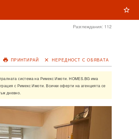
star_outline
Разглеждания:
112
print
ПРИНТИРАЙ
close
НЕРЕДНОСТ С ОБЯВАТА
нтралната система на
Римекс Имоти
. HOMES.BG има
еграция с
Римекс Имоти
. Всички оферти на агенцията се
ъж дневно.