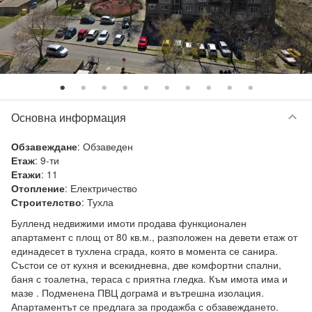
keyboard_arrow_down
Основна информация
:
Обзаведен
Обзавеждане
:
9-ти
Етаж
:
11
Етажи
:
Електричество
Отопление
:
Тухла
Строителство
Булленд недвижими имоти продава функционален 
апартамент с площ от 80 кв.м., разположен на девети етаж от 
единадесет в тухлена сграда, която в момента се санира. 
Състои се от кухня и всекидневна, две комфортни спални, 
баня с тоалетна, тераса с приятна гледка. Към имота има и 
мазе . Подменена ПВЦ дограмa и вътрешна изолация. 
Апартаментът се предлага за продажба с обзавеждането. 