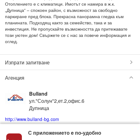
Отоплението е с климатици. Имотът се намира в ж.к. 
„Дупница“ – спокоен район, с възможност за свободно 
паркиране пред блока. Прекрасна панорамна гледка към 
планината. Подходящ както за семейство, така и за 
инвестиция. Не пропускайте възможността да притежавате 
този уютен дом! Свържете се с нас за повече информация и 
chevron_right
Изпрати запитване
keyboard_arrow_down
Агенция
Bulland
ул."Солун"2,ет.2,офис.6
Дупница
http://www.bulland-bg.com
С приложението e по-удобно
0898734040
0899449924
phone
phone