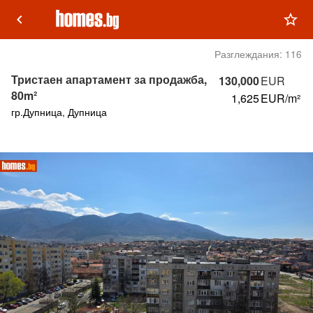
keyboard_arrow_left
star_outline
Разглеждания:
116
Тристаен апартамент за продажба,
130,000
EUR
80m²
1,625
EUR/m²
гр.Дупница, Дупница