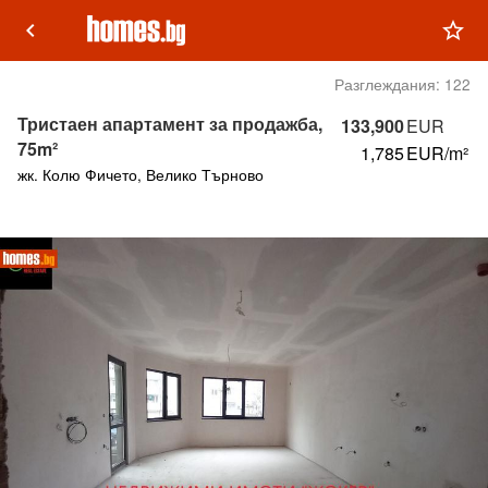
keyboard_arrow_left
star_outline
Разглеждания:
122
Тристаен апартамент за продажба,
133,900
EUR
75m²
1,785
EUR/m²
жк. Колю Фичето, Велико Търново