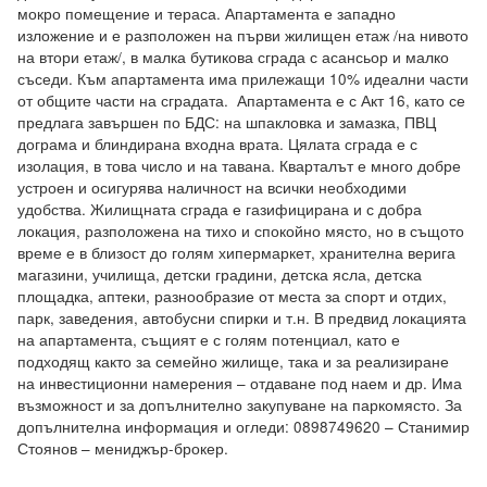
мокро помещение и тераса. Апартамента е западно 
изложение и е разположен на първи жилищен етаж /на нивото 
на втори етаж/, в малка бутикова сграда с асансьор и малко 
съседи. Към апартамента има прилежащи 10% идеални части 
от общите части на сградата.  Апартамента е с Акт 16, като се 
предлага завършен по БДС: на шпакловка и замазка, ПВЦ 
дограма и блиндирана входна врата. Цялата сграда е с 
изолация, в това число и на тавана. Кварталът е много добре 
устроен и осигурява наличност на всички необходими 
удобства. Жилищната сграда е газифицирана и с добра 
локация, разположена на тихо и спокойно място, но в същото 
време е в близост до голям хипермаркет, хранителна верига 
магазини, училища, детски градини, детска ясла, детска 
площадка, аптеки, разнообразие от места за спорт и отдих, 
парк, заведения, автобусни спирки и т.н. В предвид локацията 
на апартамента, същият е с голям потенциал, като е 
подходящ както за семейно жилище, така и за реализиране 
на инвестиционни намерения – отдаване под наем и др. Има 
възможност и за допълнително закупуване на паркомясто. За 
допълнителна информация и огледи: 0898749620 – Станимир 
Стоянов – мениджър-брокер.