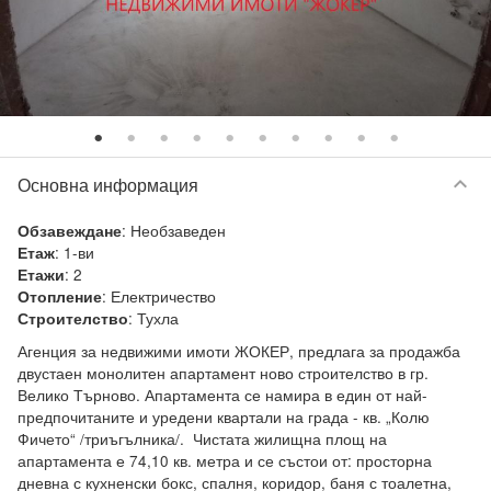
keyboard_arrow_down
Основна информация
:
Необзаведен
Обзавеждане
:
1-ви
Етаж
:
2
Етажи
:
Електричество
Отопление
:
Тухла
Строителство
Агенция за недвижими имоти ЖОКЕР, предлага за продажба 
двустаен монолитен апартамент ново строителство в гр. 
Велико Търново. Апартамента се намира в един от най-
предпочитаните и уредени квартали на града - кв. „Колю 
Фичето“ /триъгълника/.  Чистата жилищна площ на 
апартамента е 74,10 кв. метра и се състои от: просторна 
дневна с кухненски бокс, спалня, коридор, баня с тоалетна, 