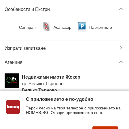
keyboard_arrow_down
Особености и Екстри
Саниран
Асансьор
Паркомясто
chevron_right
Изпрати запитване
keyboard_arrow_down
Агенция
Недвижими имоти Жокер
гр. Велико Търново
Велико Търново
С приложението e по-удобно
0898749620
phone
Търси лесно на твоя телефон с приложението на
HOMES.BG. Отвори приложението сега...
Вижте всички обяви от
Недвижими имоти Жокер
в
homes.bg на:
joker_estate
.homes.bg