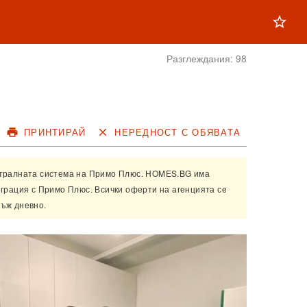
star_outline
Разглеждания:
98
print
ПРИНТИРАЙ
close
НЕРЕДНОСТ С ОБЯВАТА
нтралната система на
Примо Плюс
. HOMES.BG има
еграция с
Примо Плюс
. Всички оферти на агенцията се
ъж дневно.