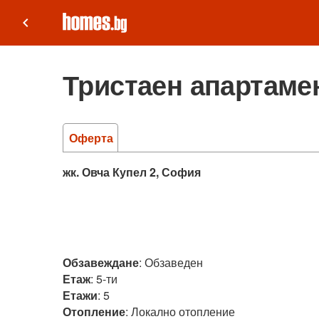
keyboard_arrow_left
Тристаен апартамен
Оферта
жк. Овча Купел 2, София
Обзавеждане
:
Обзаведен
Етаж
:
5-ти
Етажи
:
5
Отопление
:
Локално отопление