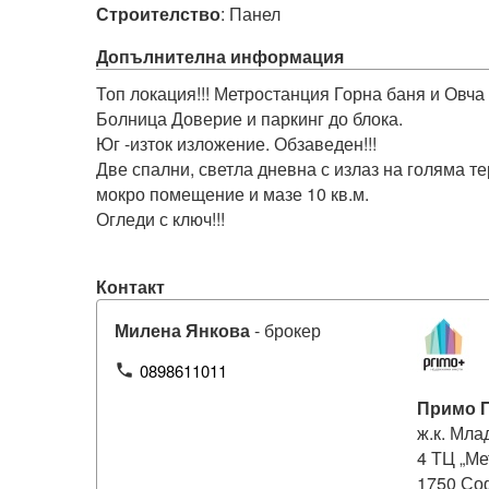
Строителство
:
Панел
Допълнителна информация
Топ локация!!! Метростанция Горна баня и Овча ку
Болница Доверие и паркинг до блока. 

Юг -изток изложение. Обзаведен!!! 

Две спални, светла дневна с излаз на голяма те
мокро помещение и мазе 10 кв.м.

Огледи с ключ!!!

Контакт
Милена Янкова
- брокер
0898611011
phone
Примо 
ж.к. Мла
4 ТЦ „Ме
1750 Со