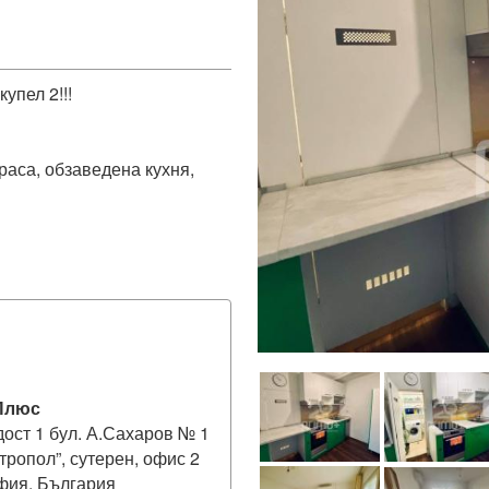
пел 2!!! 

раса, обзаведена кухня, 
Плюс
дост 1 бул. А.Сахаров № 1
тропол”, сутерен, офис 2
фия, България