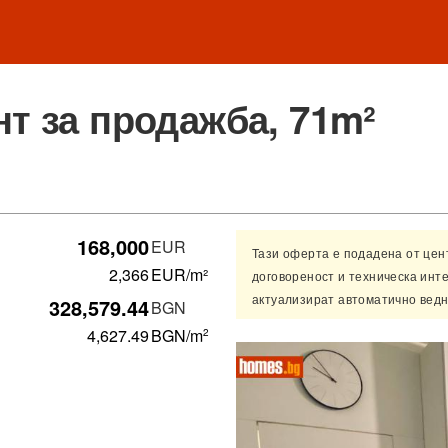
т за продажба, 71m²
168,000
EUR
Тази оферта е подадена от це
2,366
EUR/m²
договореност и техническа инт
актуализират автоматично ведн
328,579.44
BGN
4,627.49
BGN
/m
2