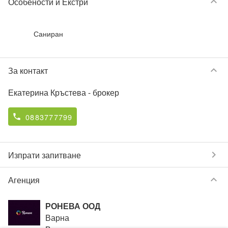
keyboard_arrow_down
Особености и Екстри
Саниран
keyboard_arrow_down
За контакт
Екатерина Кръстева
- брокер
0883777799
phone
chevron_right
Изпрати запитване
keyboard_arrow_down
Агенция
РОНЕВА ООД
Варна