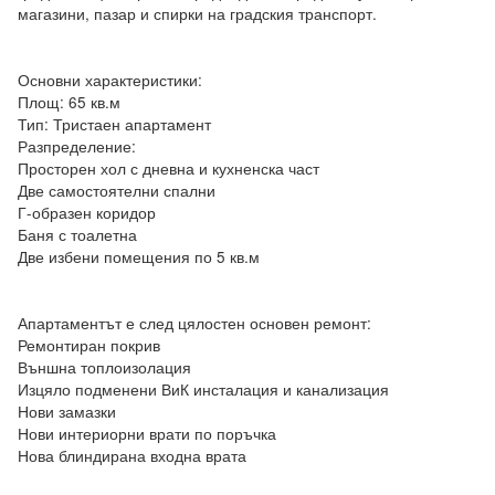
магазини, пазар и спирки на градския транспорт.

Основни характеристики:

Площ: 65 кв.м

Тип: Тристаен апартамент

Разпределение:

Просторен хол с дневна и кухненска част

Две самостоятелни спални

Г-образен коридор

Баня с тоалетна

Две избени помещения по 5 кв.м

Апартаментът е след цялостен основен ремонт:

Ремонтиран покрив

Външна топлоизолация

Изцяло подменени ВиК инсталация и канализация

Нови замазки

Нови интериорни врати по поръчка

Нова блиндирана входна врата
