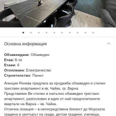
keyboard_arrow_down
Основна информация
:
Обзаведен
Обзавеждане
:
6-ти
Етаж
:
6
Етажи
:
Електричество
Отопление
:
Панел
Строителство
Агенция Ронева предлага за продажба обзаведен и стилен 
тристаен апартамент в кв. Чайка, гр. Варна

Представяме Ви стилен и напълно обзаведен тристаен 
апартамент, разположен в един от най-предпочитаните 
квартали на Варна – кв. Чайка.

Отлична локация – в непосредствена близост до Морската 
градина и центърът на града, детски градини, училища, 