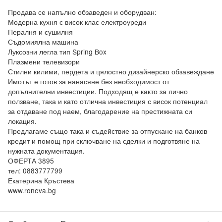
Продава се напълно обзаведен и оборудван:

Модерна кухня с висок клас електроуреди

Пералня и сушилня

Съдомиялна машина

Луксозни легла тип Spring Box

Плазмени телевизори

Стилни килими, пердета и цялостно дизайнерско обзавеждане

Имотът е готов за нанасяне без необходимост от 
допълнителни инвестиции. Подходящ е както за лично 
ползване, така и като отлична инвестиция с висок потенциал 
за отдаване под наем, благодарение на престижната си 
локация.

Предлагаме също така и съдействие за отпускане на банков 
кредит и помощ при сключване на сделки и подготвяне на 
нужната документация.

ОФЕРТА 3895

тел: 0883777799

Екатерина Кръстева
