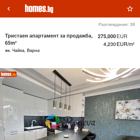
keyboard_arrow_left
star_outline
Разглеждания:
38
Тристаен апартамент за продажба,
275,000
EUR
65m²
4,230
EUR/m²
жк. Чайка, Варна