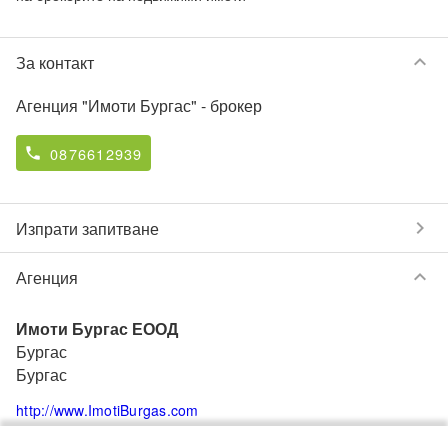
keyboard_arrow_down
За контакт
Агенция "Имоти Бургас"
- брокер
0876612939
phone
chevron_right
Изпрати запитване
keyboard_arrow_down
Агенция
Имоти Бургас ЕООД
Бургас
Бургас
http://www.ImotiBurgas.com