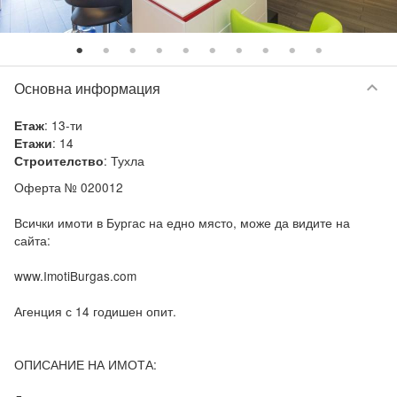
keyboard_arrow_down
Основна информация
:
13-ти
Етаж
:
14
Етажи
:
Тухла
Строителство
Оферта № 020012

Всички имоти в Бургас на едно място, може да видите на 
сайта:

www.ImotiBurgas.com

Агенция с 14 годишен опит.

ОПИСАНИЕ НА ИМОТА:
