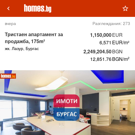
keyboard_arrow_left
star_outline
вчера
Разглеждания:
273
Тристаен апартамент за
1,150,000
EUR
продажба, 175m²
6,571
EUR/m²
жк. Лазур, Бургас
2,249,204.50
BGN
12,851.76
BGN
/m
2