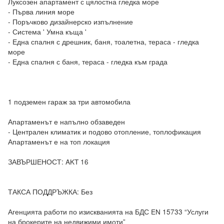
Луксозен апартамент с цялостна гледка море

- Първа линия море

- Поръчково дизайнерско изпълнение

- Система ' Умна къща '

- Една спалня с дрешник, баня, тоалетна, тераса - гледка 
море

- Една спалня с баня, тераса - гледка към града

1 подземен гараж за три автомобила

Апартаменът е напълно обзаведен

- Централен климатик и подово отопление, топлофикация

Апартаменът е на топ локация

ЗАВЪРШЕНОСТ: AKT 16

ТАКСА ПОДДРЪЖКА: Без

Агенцията работи по изискванията на БДС EN 15733 “Услуги 
на брокерите на недвижими имоти”