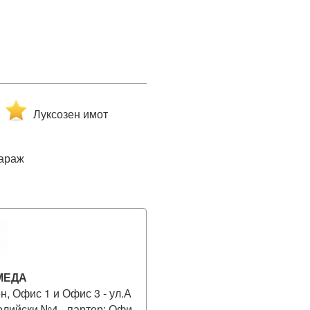
Луксозен имот
араж
МЕДА
н, Офис 1 и Офис 3 - ул.А
олийски №4 - партер; Офи