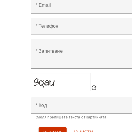
* Email
* Телефон
* Запитване
refresh
* Код
(Моля препишете текста от картинката)