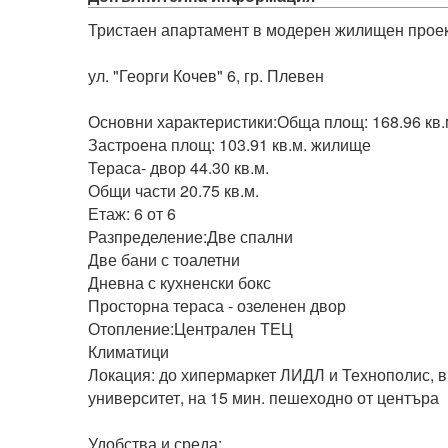
Тристаен апартамент в модерен жилищен проек
ул. "Георги Кочев" 6, гр. Плевен

Основни характеристики:Обща площ: 168.96 кв.м
Застроена площ: 103.91 кв.м. жилище

Тераса- двор 44.30 кв.м.

Общи части 20.75 кв.м.

Етаж: 6 от 6

Разпределение:Две спални

Две бани с тоалетни

Дневна с кухненски бокс

Просторна тераса - озеленен двор

Отопление:Централен ТЕЦ

Климатици

Локация: до хипермаркет ЛИДЛ и Технополис, в
университет, на 15 мин. пешеходно от центъра

Удобства и среда:
