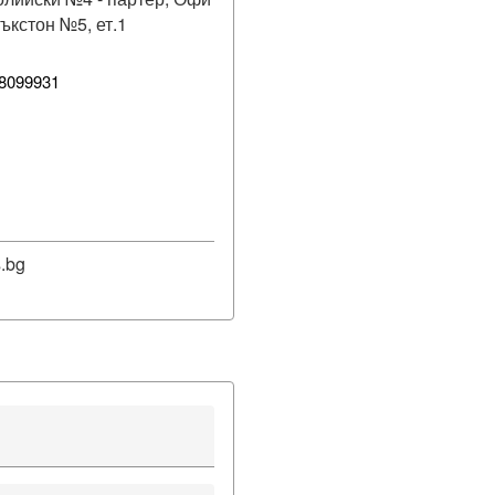
Бъкстон №5, ет.1
8099931
.bg