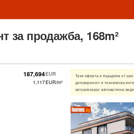
т за продажба, 168m²
187,694
EUR
Тази оферта е подадена от це
1,117
EUR/m²
договореност и техническа инт
актуализират автоматично ведн