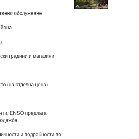
твено обслужване

йона



ски градини и магазини

о (на отделна цена)

нти, ENSO предлага 
одажба.

ичности и подробности по 