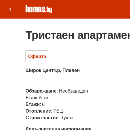
keyboard_arrow_left
Тристаен апартамен
Оферта
Широк Център, Плевен
Обзавеждане
:
Необзаведен
Етаж
:
6-ти
Етажи
:
6
Отопление
:
ТЕЦ
Строителство
:
Тухла
Допълнителна информация