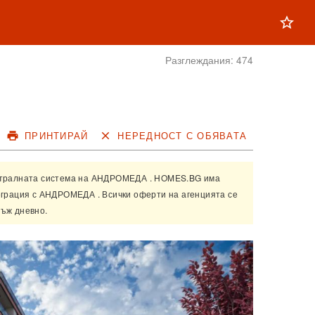
star_outline
Разглеждания:
474
print
ПРИНТИРАЙ
close
НЕРЕДНОСТ С ОБЯВАТА
нтралната система на
АНДРОМЕДА
. HOMES.BG има
еграция с
АНДРОМЕДА
. Всички оферти на агенцията се
ъж дневно.