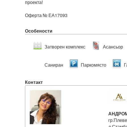
проекта!

Оферта № ЕА17093
Особености
Затворен комплекс
Асансьор
Саниран
Паркомясто
Г
Контакт
АНДРО
гр.Плеве
л.Стамб