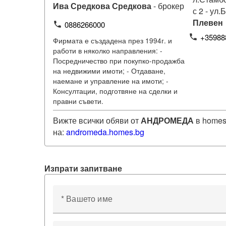
Ива Средкова Средкова
- брокер
с 2 - ул.
Плевен
0886266000
phone
+35988
phone
Фирмата е създадена през 1994г. и
работи в няколко направления: -
Посредничество при покупко-продажба
на недвижими имоти; - Отдаване,
наемане и управление на имоти; -
Консултации, подготвяне на сделки и
правни съвети.
Вижте всички обяви от
АНДРОМЕДА
в homes
на:
andromeda
.homes.bg
Изпрати запитване
* Вашето име