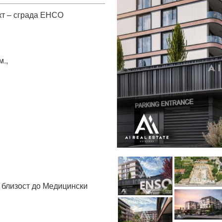
т – сграда ЕНСО

.,

 близост до Медицински 