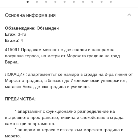
keyboard_arrow_down
Основна информация
:
Обзаведен
Обзавеждане
:
3-ти
Етаж
:
4
Етажи
415091 Продавам мезонет с две спални и панорамна 
покривна тераса, на метри от Морската градина на град 
Варна.

ЛОКАЦИЯ: апартаментът се намира в сграда на 2-ра линия от 
Морската градина, в близост до Икономически университет, 
магазин Била, детска градина и училище.

ПРЕДИМСТВА:

	* апартамент с функционално разпределение на 
вътрешното пространство, тишина и спокойствие в сграда 
само с три апартамента.

	* панорамна тераса с изглед към морската градина и 
морето.
