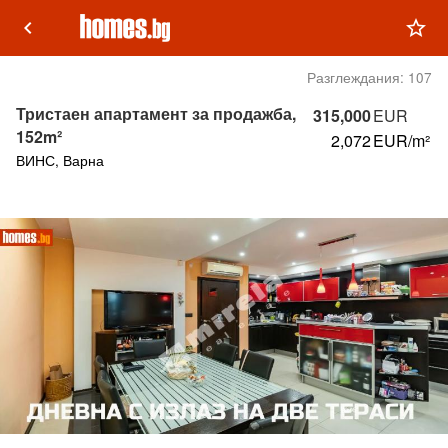
keyboard_arrow_left
star_outline
Разглеждания:
107
Тристаен апартамент за продажба,
315,000
EUR
152m²
2,072
EUR/m²
ВИНС, Варна