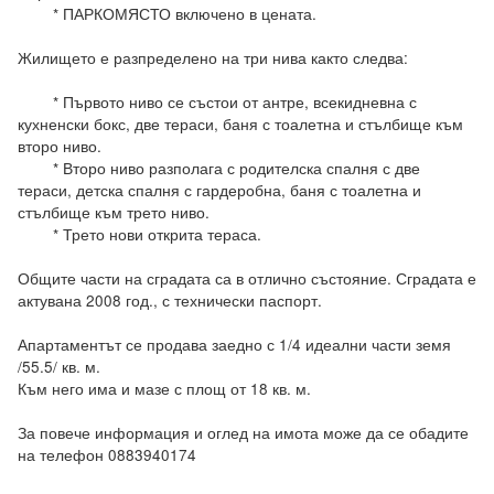
	* ПАРКОМЯСТО включено в цената.

Жилището е разпределено на три нива както следва:

	* Първото ниво се състои от антре, всекидневна с 
кухненски бокс, две тераси, баня с тоалетна и стълбище към 
второ ниво.

	* Второ ниво разполага с родителска спалня с две 
тераси, детска спалня с гардеробна, баня с тоалетна и 
стълбище към трето ниво.

	* Трето нови открита тераса.

Общите части на сградата са в отлично състояние. Сградата е 
актувана 2008 год., с технически паспорт.

Апартаментът се продава заедно с 1/4 идеални части земя 
/55.5/ кв. м. 

Към него има и мазе с площ от 18 кв. м.

За повече информация и оглед на имота може да се обадите 
на телефон 0883940174
