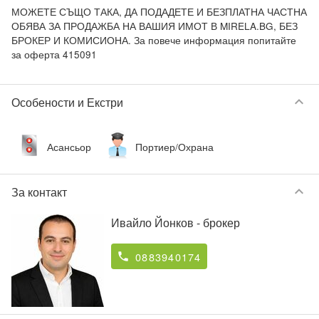
МОЖЕТЕ СЪЩО ТАКА, ДА ПОДАДЕТЕ И БЕЗПЛАТНА ЧАСТНА 
ОБЯВА ЗА ПРОДАЖБА НА ВАШИЯ ИМОТ В MIRELA.BG, БЕЗ 
БРОКЕР И КОМИСИОНА. За повече информация попитайте 
за оферта 415091
keyboard_arrow_down
Особености и Екстри
Асансьор
Портиер/Охрана
keyboard_arrow_down
За контакт
Ивайло Йонков
- брокер
0883940174
phone