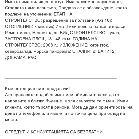
Имотът има жилищен статут; Има надземно паркомясто; 
Сградата няма асансьор; Продава се с обзавеждане, което 
подлежи на уточнение; ЕТАП НА 
СТРОИТЕЛСТВО: разрешение за ползване (Акт 16); 
ОТОПЛЕНИЕ: климатик; Има 3 или повече балкона/тераси; 
Ремонтиран; Непреходен; ВИД СТРОИТЕЛСТВО: тухла; 
ЗАСТРОЕНА ПЛОЩ 131.48 кв.м; ГОДИНА НА 
СТРОИТЕЛСТВО: 2008 г.; ИЗЛОЖЕНИЕ: югоизток, 
северозапад, морска панорама; СПАЛНИ: 2; БАНИ: 2; 
ДОГРАМА: PVC

____________________________________________________
_____________________________________________

Към потенциалните продавачи! 

Ако продавате подобен имот или обмисляте дали да го 
направите в близко бъдеще, моля свържете се с мен. Имам 
клиенти, които търсят в района. Мога да дам ориентировъчна 
цена по телефон или имейл и по-точна цена при оглед на 
място.

ОГЛЕДЪТ И КОНСУЛТАЦИЯТА СА БЕЗПЛАТНИ.
