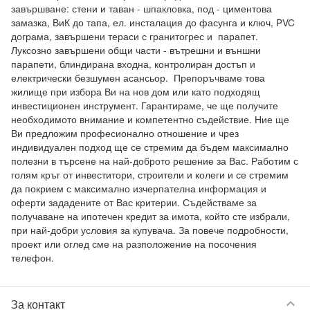
завършване: стени и таван - шпакловка, под - циментова 
замазка, ВиК до тапа, ел. инсталация до фасунга и ключ, PVC 
дограма, завършени тераси с гранитогрес и  парапет. 
Луксозно завършени общи части - вътрешни и външни 
парапети, блиндирана входна, контролиран достъп и 
електрически безшумен асансьор.  Препоръчваме това 
жилище при избора Ви на нов дом или като подходящ 
инвестиционен инструмент. Гарантираме, че ще получите 
необходимото внимание и компетентно съдействие. Ние ще 
Ви предложим професионално отношение и чрез 
индивидуален подход ще се стремим да бъдем максимално 
полезни в търсене на най-доброто решение за Вас. Работим с 
голям кръг от инвеститори, строители и колеги и се стремим 
да покрием с максимално изчерпателна информация и 
оферти зададените от Вас критерии. Съдействаме за 
получаване на ипотечен кредит за имота, който сте избрали, 
при най-добри условия за купувача. За повече подробности, 
проект или оглед сме на разположение на посочения 
телефон.
keyboard_arrow_down
За контакт