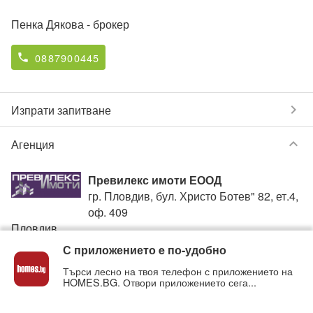
Пенка Дякова
- брокер
0887900445
phone
chevron_right
Изпрати запитване
keyboard_arrow_down
Агенция
Превилекс имоти ЕООД
гр. Пловдив, бул. Христо Ботев" 82, ет.4,
оф. 409
Пловдив
С приложението e по-удобно
0887900445
phone
Търси лесно на твоя телефон с приложението на
HOMES.BG. Отвори приложението сега...
Вижте всички обяви от
Превилекс имоти ЕООД
в
homes.bg на:
previlex
.homes.bg