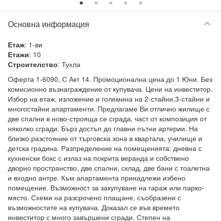
keyboard_arrow_down
Основна информация
:
1-ви
Етаж
:
10
Етажи
:
Тухла
Строителство
Оферта 1-6090, С Акт 14. Промоционална цена до 1 Юни. Без 
комисионно възнаграждение от купувача. Цени на инвеститор. 
Избор на етаж, изложение и големина на 2-стайни,3-стайни и 
многостайни апартаменти. Предлагаме Ви отлично жилище с 
две спални в ново-строяща се сграда, част от композиция от 
няколко сгради. Бърз достъп до главни пътни артерии. На 
близко разстояние от търговска зона в квартала, училище и 
детска градина. Разпределение на помещенията: дневна с  
кухненски бокс с излаз на покрита веранда и собствено 
дворно пространство, две спални, склад, две бани с тоалетна 
и входно антре. Към апартамента принадлежи избено 
помещение. Възможност за закупуване на гараж или парко-
място. Схеми на разсрочено плащане, съобразени с 
възможностите на купувача. Доказал се във времето 
инвеститор с много завършени сгради. Степен на 