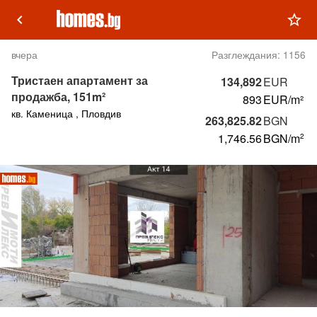
keyboard_arrow_left
star_outline
вчера
Разглеждания:
1156
Тристаен апартамент за
134,892
EUR
продажба, 151m²
893
EUR/m²
кв. Каменица , Пловдив
263,825.82
BGN
1,746.56
BGN
/m
2