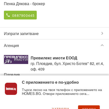
Пенка Дякова
- брокер
0887900445
phone
chevron_right
Изпрати запитване
keyboard_arrow_down
Агенция
Превилекс имоти ЕООД
гр. Пловдив, бул. Христо Ботев" 82, ет.4,
оф. 409
Пловдив
С приложението e по-удобно
0887900445
phone
Търси лесно на твоя телефон с приложението на
HOMES.BG. Отвори приложението сега...
Вижте всички обяви от
Превилекс имоти ЕООД
в
homes.bg на:
previlex
.homes.bg