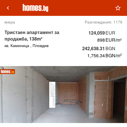
keyboard_arrow_left
star_outline
вчера
Разглеждания:
1176
Тристаен апартамент за
124,059
EUR
продажба, 138m²
898
EUR/m²
кв. Каменица , Пловдив
242,638.31
BGN
1,756.34
BGN
/m
2