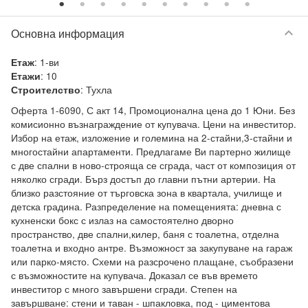
keyboard_arrow_down
Основна информация
:
1-ви
Етаж
:
10
Етажи
:
Тухла
Строителство
Оферта 1-6090, С акт 14, Промоционална цена до 1 Юни. Без 
комисионно възнаграждение от купувача. Цени на инвеститор. 
Избор на етаж, изложение и големина на 2-стайни,3-стайни и 
многостайни апартаменти. Предлагаме Ви партерно жилище 
с две спални в ново-строяща се сграда, част от композиция от 
няколко сгради. Бърз достъп до главни пътни артерии. На 
близко разстояние от търговска зона в квартала, училище и 
детска градина. Разпределение на помещенията: дневна с  
кухненски бокс с излаз на самостоятелно дворно 
пространство, две спални,килер, баня с тоалетна, отделна 
тоалетна и входно антре. Възможност за закупуване на гараж 
или парко-място. Схеми на разсрочено плащане, съобразени 
с възможностите на купувача. Доказал се във времето 
инвеститор с много завършени сгради. Степен на 
завършване: стени и таван - шпакловка, под - циментова 