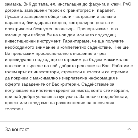
замазка, ВиК до тапа, ел. инсталация до фасунга и ключ, PVC 
дограма, завършени тераси с гранитогрес и  парапет. 
Луксозно завършени общи части - вътрешни и външни 
парапети, блиндирана входна, контролиран достъп и 
електрически безшумен асансьор.  Препоръчваме това 
жилище при избора Ви на нов дом или като подходящ 
инвестиционен инструмент. Гарантираме, че ще получите 
необходимото внимание и компетентно съдействие. Ние ще 
Ви предложим професионално отношение и чрез 
индивидуален подход ще се стремим да бъдем максимално 
полезни в търсене на най-доброто решение за Вас. Работим с 
голям кръг от инвеститори, строители и колеги и се стремим 
да покрием с максимално изчерпателна информация и 
оферти зададените от Вас критерии. Съдействаме за 
получаване на ипотечен кредит за имота, който сте избрали, 
при най-добри условия за купувача. За повече подробности, 
проект или оглед сме на разположение на посочения 
телефон.
keyboard_arrow_down
За контакт