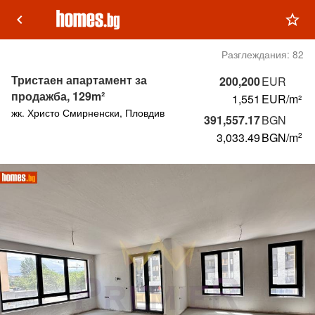
keyboard_arrow_left
star_outline
Разглеждания:
82
Тристаен апартамент за
200,200
EUR
продажба, 129m²
1,551
EUR/m²
жк. Христо Смирненски, Пловдив
391,557.17
BGN
3,033.49
BGN
/m
2