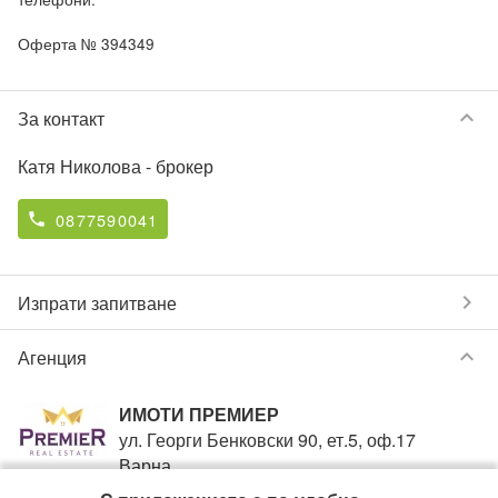
Оферта № 394349
keyboard_arrow_down
За контакт
Катя Николова
- брокер
0877590041
phone
chevron_right
Изпрати запитване
keyboard_arrow_down
Агенция
ИМОТИ ПРЕМИЕР
ул. Георги Бенковски 90, ет.5, оф.17
Варна