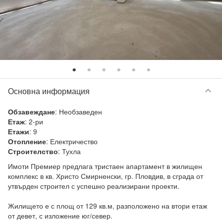
keyboard_arrow_down
Основна информация
:
Необзаведен
Обзавеждане
:
2-ри
Етаж
:
9
Етажи
:
Електричество
Отопление
:
Тухла
Строителство
Имоти Премиер предлага тристаен апартамент в жилищен 
комплекс в кв. Христо Смирненски, гр. Пловдив, в сграда от 
утвърден строител с успешно реализирани проекти.

Жилището е с площ от 129 кв.м, разположено на втори етаж 
от девет, с изложение юг/север.
