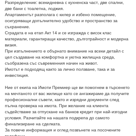
Разпределение: всекидневна с кухненска част, две спални, 
две бани с тоалетна, лоджия.

Апартаментът разполага с килер и избено помещение, 
осигуряващи допълнително удобство и пространство за 
съхранение.

Сградата е на етап Акт 14 и се изгражда с висок клас 
материали, гарантиращи качество, дълготрайност и модерна 
визия.

При изпълнението е обърнато внимание на всеки детайл с 
цел създаване на комфортна и уютна жилищна среда, 
съобразена със съвременния начин на живот.

Имотът е подходящ както за лично ползване, така и за 
инвестиция.

Ние от екипа на Имоти Премиер ще ви помогнем в търсенето 
на мечтаното от вас жилище като се ангажираме да получите 
професионални съвети, както и изрядни документи след 
пълна проверка на имота. При желание на клиента 
съдействаме за отпускане на банков кредит при най-изгодни 
условия. Разчитайте на нашата подкрепа до самото 
финализиране на сделката.

За повече информация и оглед позвънете на посочените 
телефони.
