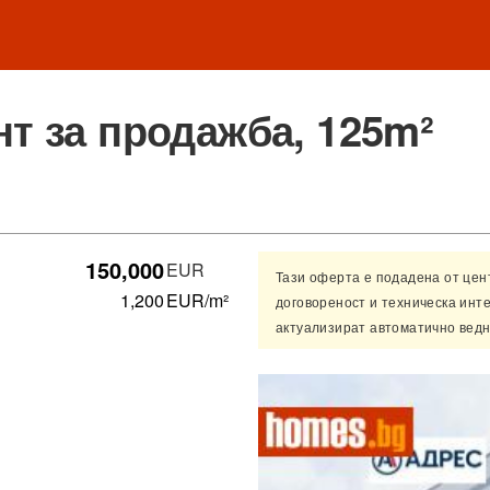
т за продажба, 125m²
150,000
EUR
Тази оферта е подадена от це
1,200
EUR/m²
договореност и техническа инт
актуализират автоматично ведн