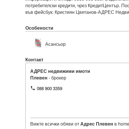
потребителски кредити, чрез КредитЦентър. Пос
във фейсбук: Кристиян Цветанов-АДРЕС Недв
Особености
Асансьор
Контакт
АДРЕС недвижими имоти
Плевен
- брокер
088 900 3359
phone
Вижте всички обяви от
Адрес Плевен
в home