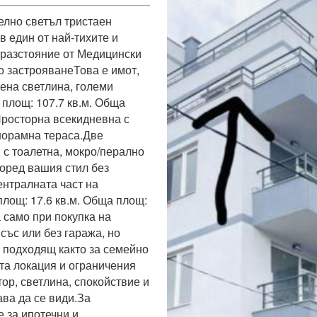
лно светъл тристаен 
 един от най-тихите и 
разстояние от Медицински 
о застрояванеТова е имот, 
ена светлина, големи 
 площ: 107.7 кв.м. Обща 
Просторна всекидневна с 
норамна тераса.Две 
 с тоалетна, мокро/перално 
оред вашия стил без 
нтралната част на 
лощ: 17.6 кв.м. Обща площ: 
 само при покупка на 
ъс или без гаража, но 
 подходящ както за семейно 
та локация и ограничения 
р, светлина, спокойствие и 
ва да се види.За 
за ипотечни и 