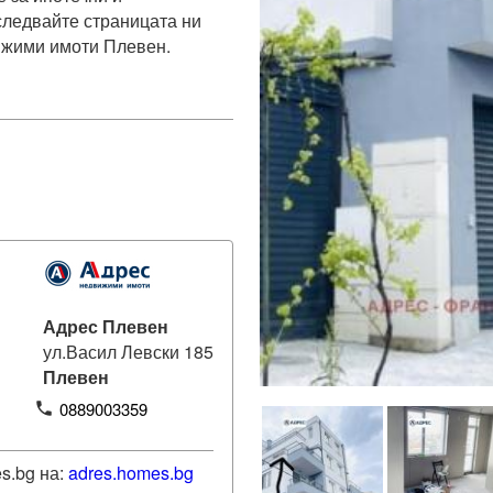
ледвайте страницата ни 
ижими имоти Плевен.
Адрес Плевен
ул.Васил Левски 185
Плевен
0889003359
phone
s.bg на:
adres
.homes.bg