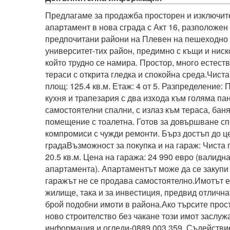
Предлагаме за продажба просторен и изключите
апартамент в нова сграда с Акт 16, разположен в
предпочитани райони на Плевен на пешеходно 
университет-тих район, предимно с къщи и ниск
който трудно се намира. Простор, много естеств
тераси с открита гледка и спокойна среда.Чиста
площ: 125.4 кв.м. Етаж: 4 от 5. Разпределение: 
кухня и трапезария с два изхода към голяма па
самостоятелни спални, с излаз към тераса, баня
помещение с тоалетна. Готов за довършване сп
компромиси с чужди ремонти. Бърз достъп до це
градаВъзможност за покупка и на гараж: Чиста п
20.5 кв.м. Цена на гаража: 24 990 евро (валидна
апартамента). Апартаментът може да се закупи с
гаражът не се продава самостоятелно.Имотът е
жилище, така и за инвестиция, предвид отлична
брой подобни имоти в района.Ако търсите просто
ново строителство без чакане този имот заслужа
информация и огледи-0889 003 359. Съдействие 