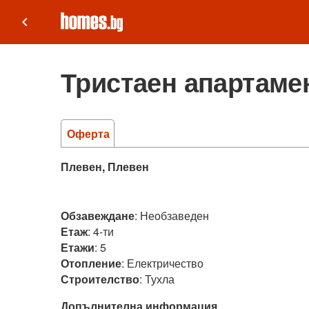
keyboard_arrow_left
Тристаен апартамен
Оферта
Плевен, Плевен
Обзавеждане
:
Необзаведен
Етаж
:
4-ти
Етажи
:
5
Отопление
:
Електричество
Строителство
:
Тухла
Допълнителна информация