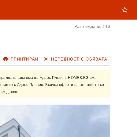
star_outline
Разглеждания:
16
print
ПРИНТИРАЙ
close
НЕРЕДНОСТ С ОБЯВАТА
нтралната система на
Адрес Плевен
. HOMES.BG има
еграция с
Адрес Плевен
. Всички оферти на агенцията се
ъж дневно.