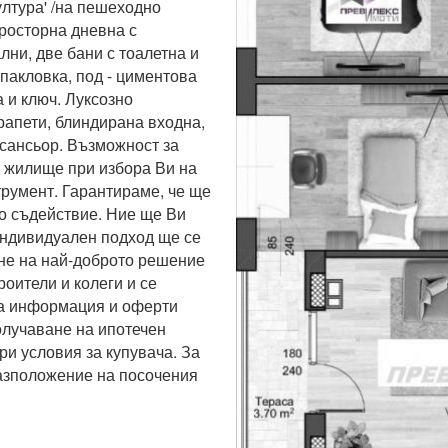
ултура' /на пешеходно 
росторна дневна с 
лни, две бани с тоалетна и 
пакловка, под - циментова 
 и ключ. Луксозно 
апети, блиндирана входна, 
сансьор. Възможност за 
 жилище при избора Ви на 
румент. Гарантираме, че ще 
 съдействие. Ние ще Ви 
ндивидуален подход ще се 
не на най-доброто решение 
оители и колеги и се 
а информация и оферти 
лучаване на ипотечен 
ри условия за купувача. За 
азположение на посочения 