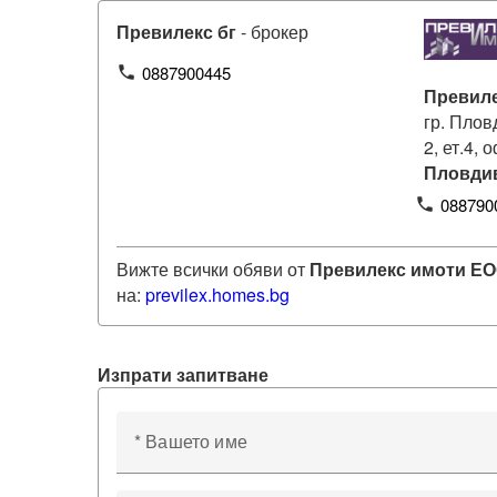
Превилекс бг
- брокер
0887900445
phone
Превил
гр. Плов
2, ет.4, 
Пловди
088790
phone
Вижте всички обяви от
Превилекс имоти Е
на:
previlex
.homes.bg
Изпрати запитване
* Вашето име