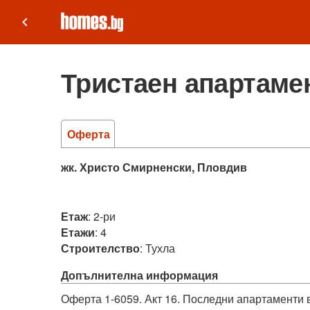
keyboard_arrow_left
Тристаен апартамен
Оферта
жк. Христо Смирненски, Пловдив
Етаж
:
2-ри
Етажи
:
4
Строителство
:
Тухла
Допълнителна информация
Оферта 1-6059. Акт 16. Последни апартаменти в 