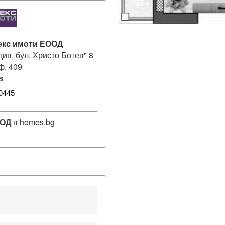
екс имоти ЕООД
див, бул. Христо Ботев" 8
оф. 409
в
0445
ООД
в homes.bg