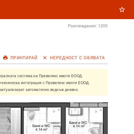
star_outline
Разглеждания:
1200
print
ПРИНТИРАЙ
close
НЕРЕДНОСТ С ОБЯВАТА
нтралната система на
Превилекс имоти ЕООД
.
техническа интеграция с
Превилекс имоти ЕООД
.
 актуализират автоматично веднъж дневно.