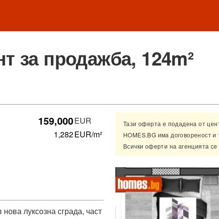
т за продажба, 124m²
159,000
EUR
Тази оферта е подадена от це
1,282
EUR/m²
HOMES.BG има договореност и 
Всички оферти на агенцията се
нова луксозна сграда, част 