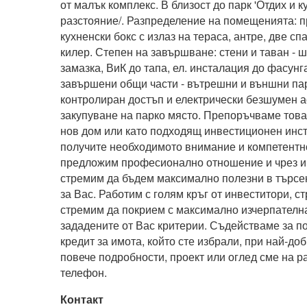
от малък комплекс. В близост до парк 'Отдих и к
разстояние/. Разпределение на помещенията: п
кухненски бокс с излаз на тераса, антре, две спа
килер. Степен на завършване: стени и таван - ш
замазка, ВиК до тапа, ел. инсталация до фасунга
завършени общи части - вътрешни и външни пар
контролиран достъп и електрически безшумен а
закупуване на парко място. Препоръчваме това
нов дом или като подходящ инвестиционен инст
получите необходимото внимание и компетентно
предложим професионално отношение и чрез и
стремим да бъдем максимално полезни в търсе
за Вас. Работим с голям кръг от инвеститори, стр
стремим да покрием с максимално изчерпателн
зададените от Вас критерии. Съдействаме за по
кредит за имота, който сте избрали, при най-доб
повече подробности, проект или оглед сме на р
телефон.
Контакт