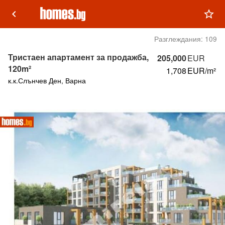
keyboard_arrow_left
star_outline
Разглеждания:
109
Тристаен апартамент за продажба,
205,000
EUR
120m²
1,708
EUR/m²
к.к.Слънчев Ден, Варна