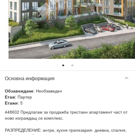
keyboard_arrow_down
Основна информация
:
Необзаведен
Обзавеждане
:
Партер
Етаж
:
5
Етажи
448602 Предлагам за продажба тристаен апартамент част от 
ново изграждащ се комплекс.

РАЗПРЕДЕЛЕНИЕ: антре, кухня-трапезария- дневна, спалня, 