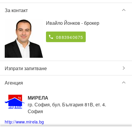
keyboard_arrow_down
За контакт
Ивайло Йонков
- брокер
0883940675
phone
chevron_right
Изпрати запитване
keyboard_arrow_down
Агенция
МИРЕЛА
гр. София, бул. България 81В, ет. 4.
София
http://www.mirela.bg