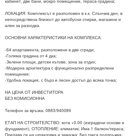
кабинет, две бани, мокро помещение, тераса-градина;

ЛОКАЦИЯ: Комплексът е разположен в к.к. Слънчев ден, в 
непосредствена близост до автобусни спирки, магазини и 
алеи за разходка.

ОСНОВНИ ХАРАКТЕРИСТИКИ НА КОМПЛЕКСА:

-64 апартамента, разположени в две сгради;

-Голяма градина от 4 дка;

-Зелени площи, детски кътове, зона за отдих;

-Модерна архитектура с функционално разпределени 
помещения;

-Удобна локация, с бърз и лесен достъп до всяка точка;

НА ЦЕНА ОТ ИНВЕСТИТОРА

БЕЗ КОМИСИОННА

Телефон за връзка: 0883/940089

ЕТАП НА СТРОИТЕЛСТВО: кота +0.00 (изградени основи и 
фундамент); ОТОПЛЕНИЕ: климатик; Има 1 балкон/тераса; 
Предава се на шпакловка и замазка; Без такса поддръжка; 