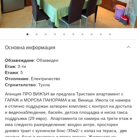
keyboard_arrow_down
Основна информация
:
Обзаведен
Обзавеждане
:
3-ти
Етаж
:
5
Етажи
:
Електричество
Отопление
:
Тухла
Строителство
Агенция ПРО ВИЖЪН ви предлага Тристаен апартамент с 
ГАРАЖ и МОРСКА ПАНОРАМА в кв. Виница. Имота се намира 
в отлично поддържан затворен комплекс с контрол на достъпа 
и видеонаблюдение, басейн, детска площадка и ниска такса 
поддръжка (29 евро).  Апартамента се намира на трети етаж и 
има следното разпределение: входно антре, просторен 
дневен тракт с кухненски бокс /35м2/ с излаз на тераса,  две 
спални, баня и тоалетна и втора тераса. Жилището се 