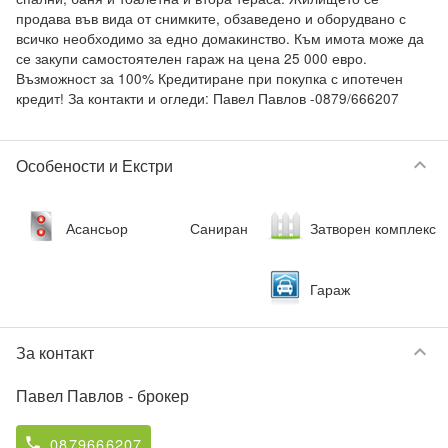
продава във вида от снимките, обзаведено и оборудвано с 
всичко необходимо за едно домакинство. Към имота може да 
се закупи самостоятелен гараж на цена 25 000 евро. 
Възможност за 100% Кредитиране при покупка с ипотечен 
keyboard_arrow_down
Особености и Екстри
Асансьор
Саниран
Затворен комплекс
Гараж
keyboard_arrow_down
За контакт
Павел Павлов
- брокер
0879666207
phone