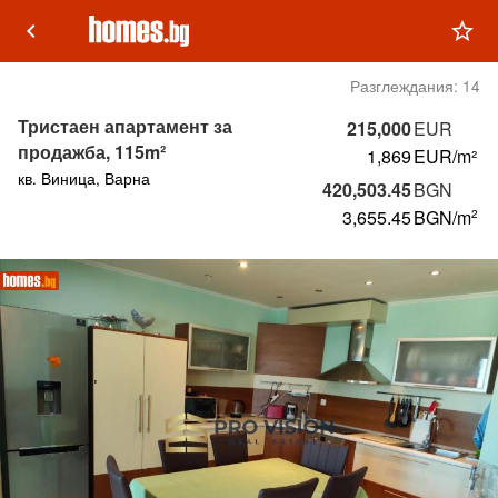
keyboard_arrow_left
star_outline
Разглеждания:
14
Тристаен апартамент за
215,000
EUR
продажба, 115m²
1,869
EUR/m²
кв. Виница, Варна
420,503.45
BGN
3,655.45
BGN
/m
2