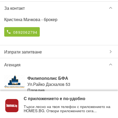
keyboard_arrow_down
За контакт
Кристина Мачкова
- брокер
0892062794
phone
chevron_right
Изпрати запитване
keyboard_arrow_down
Агенция
Филипополис БФА
Ул.Райко Даскалов 53
Пловдив
С приложението e по-удобно
0893864893
phone
Търси лесно на твоя телефон с приложението на
HOMES.BG. Отвори приложението сега...
Вижте всички обяви от
Филипополис БФА
в homes.bg