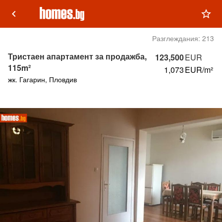
keyboard_arrow_left
star_outline
Разглеждания:
213
Тристаен апартамент за продажба,
123,500
EUR
115m²
1,073
EUR/m²
жк. Гагарин, Пловдив