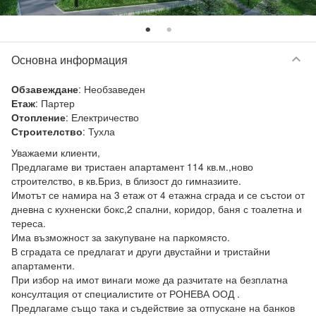
keyboard_arrow_down
Основна информация
:
Необзаведен
Обзавеждане
:
Партер
Етаж
:
Електричество
Отопление
:
Тухла
Строителство
Уважаеми клиенти, 

Предлагаме ви тристаен апартамент 114 кв.м.,ново 
строителство, в кв.Бриз, в близост до гимназиите. 

Имотът се намира на 3 етаж от 4 етажна сграда и се състои от 
дневна с кухненски бокс,2 спални, коридор, баня с тоалетна и 
тереса. 

Има възможност за закупуване на паркомясто.

В сградата се предлагат и други двустайни и тристайни 
апартаменти. 

При избор на имот винаги може да разчитате на безплатна 
консултация от специалистите от РОНЕВА ООД .  

Предлагаме също така и съдействие за отпускане на банков 