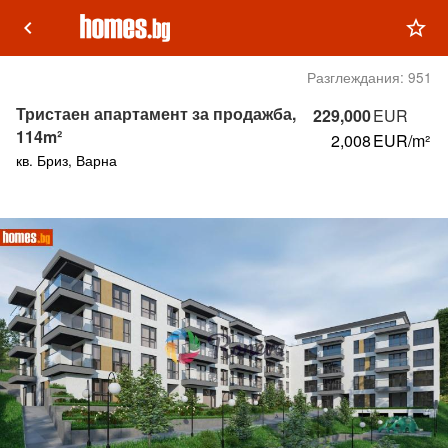
keyboard_arrow_left
star_outline
Разглеждания:
951
Тристаен апартамент за продажба,
229,000
EUR
114m²
2,008
EUR/m²
кв. Бриз, Варна