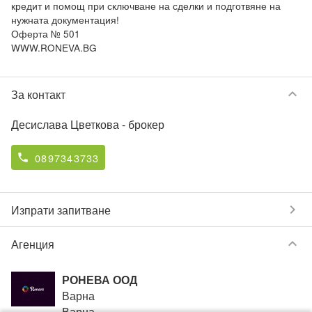
кредит и помощ при сключване на сделки и подготвяне на 
нужната документация! 

Оферта № 501

keyboard_arrow_down
За контакт
Десислава Цветкова
- брокер
0897343733
phone
chevron_right
Изпрати запитване
keyboard_arrow_down
Агенция
РОНЕВА ООД
Варна
Варна