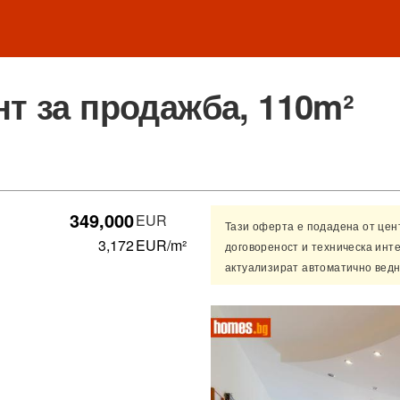
т за продажба, 110m²
349,000
EUR
Тази оферта е подадена от це
3,172
EUR/m²
договореност и техническа инт
актуализират автоматично ведн