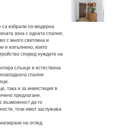
 са избрали по-модерна 
ната зона с едната спалня, 
о с много светлина и 
 е изпълнено, което 
ройство според нуждите на 
нтира слънце и естествена 
розападната спалня 
ци.

, така и за инвестиция в 
ичено предлагане.

с възможност да го 
ности, този имот заслужава 
анизиране на оглед.