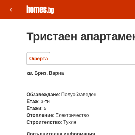
keyboard_arrow_left
Тристаен апартамен
Оферта
кв. Бриз, Варна
Обзавеждане
:
Полуобзаведен
Етаж
:
3-ти
Етажи
:
5
Отопление
:
Електричество
Строителство
:
Тухла
Допълнителна информация