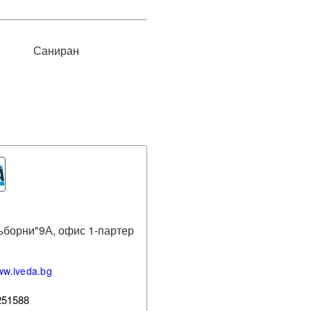
Саниран
ъборни"9А, офис 1-партер
www.iveda.bg
251588