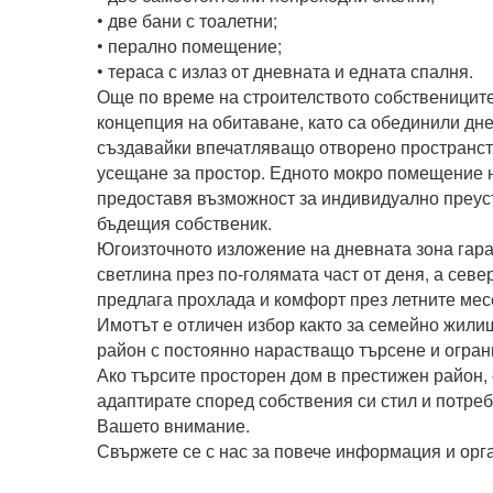
• две бани с тоалетни;

• перално помещение;

• тераса с излаз от дневната и едната спалня.

Още по време на строителството собствениците
концепция на обитаване, като са обединили днев
създавайки впечатляващо отворено пространств
усещане за простор. Едното мокро помещение не
предоставя възможност за индивидуално преуст
бъдещия собственик.

Югоизточното изложение на дневната зона гара
светлина през по-голямата част от деня, а севе
предлага прохлада и комфорт през летните месе
Имотът е отличен избор както за семейно жилище
район с постоянно нарастващо търсене и огран
Ако търсите просторен дом в престижен район, 
адаптирате според собствения си стил и потреб
Вашето внимание.

Свържете се с нас за повече информация и орг