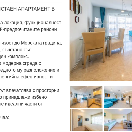
ИСТАЕН АПАРТАМЕНТ В 
а локация, функционалност 
ай-предпочитаните райони 
изост до Морската градина, 
 съчетано със 
ен комплекс.

 модерна сграда с 
едното му разположение и 
нергийна ефективност и 
ът впечатлява с просторни 
о принадлежи избено 
е идеални части от 
ва:
