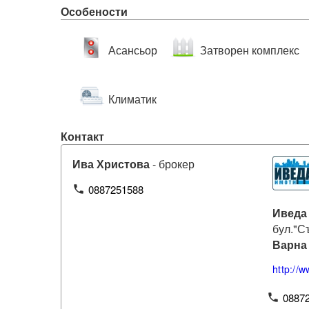
Особености
Асансьор
Затворен комплекс
Климатик
Контакт
Ива Христова
- брокер
0887251588
phone
Иведа
бул."С
Варна
http://
0887
phone