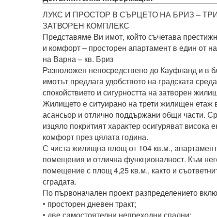
ЛУКС И ПРОСТОР В СЪРЦЕТО НА БРИЗ – ТР
ЗАТВОРЕН КОМПЛЕКС

Представяме Ви имот, който съчетава престижн
и комфорт – просторен апартамент в един от н
на Варна – кв. Бриз

Разположен непосредствено до Кауфланд и в бл
имотът предлага удобството на градската среда,
спокойствието и сигурността на затворен жилищ
Жилището е ситуирано на трети жилищен етаж в
асансьор и отлично поддържани общи части. Ср
изцяло покритият характер осигуряват висока е
комфорт през цялата година.

С чиста жилищна площ от 104 кв.м., апартамент
помещения и отлична функционалност. Към нег
помещение с площ 4,25 кв.м., както и съответнит
сградата.

По първоначален проект разпределението включ
• просторен дневен тракт;

• две самостоятелни непреходни спални;
