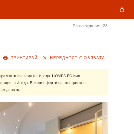
star_outline
Разглеждания:
28
print
ПРИНТИРАЙ
close
НЕРЕДНОСТ С ОБЯВАТА
нтралната система на
Иведа
. HOMES.BG има
еграция с
Иведа
. Всички оферти на агенцията се
ъж дневно.