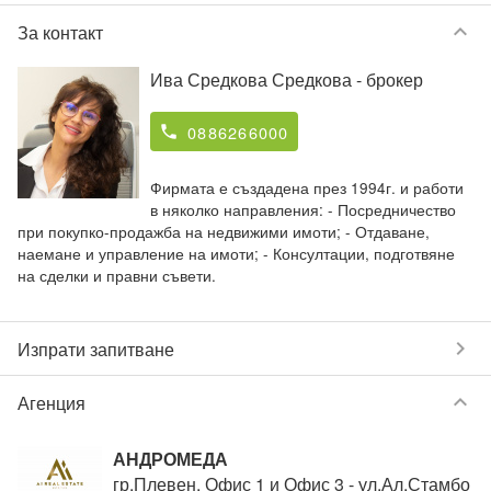
keyboard_arrow_down
За контакт
Ива Средкова Средкова
- брокер
0886266000
phone
Фирмата е създадена през 1994г. и работи
в няколко направления: - Посредничество
при покупко-продажба на недвижими имоти; - Отдаване,
наемане и управление на имоти; - Консултации, подготвяне
на сделки и правни съвети.
chevron_right
Изпрати запитване
keyboard_arrow_down
Агенция
АНДРОМЕДА
гр.Плевен, Офис 1 и Офис 3 - ул.Ал.Стамбо