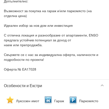
Допълнително:

Възможност за покупка на гараж и/или паркомясто (на 
отделна цена)

Идеален избор за нов дом или инвестиция

С отлична локация и разнообразие от апартаменти, ENSO 
предлага устойчив потенциал за доход от 
наем или препродажба.

Свържете се с нас за индивидуална оферта, наличности и 
подробности по проекта!

Оферта № ЕА17028
keyboard_arrow_down
Особености и Екстри
Луксозен имот
Гараж
Паркомясто