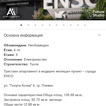
keyboard_arrow_down
Основна информация
:
Необзаведен
Обзавеждане
:
4-ти
Етаж
:
6
Етажи
:
Електричество
Отопление
:
Тухла
Строителство
Тристаен апартамент в модерен жилищен проект – сграда 
ЕНСО

ул. "Георги Кочев" 6, гр. Плевен

Основни характеристики:Обща площ: 105.68 кв.м.,

Застроена площ: 92.70 кв.м. жилище

Общи части 12.98 кв.м.
