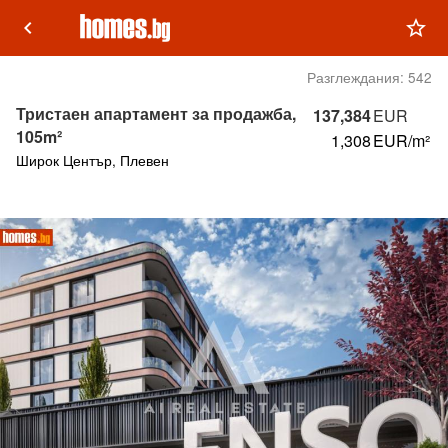
keyboard_arrow_left
star_outline
Разглеждания:
542
Тристаен апартамент за продажба,
137,384
EUR
105m²
1,308
EUR/m²
Широк Център, Плевен