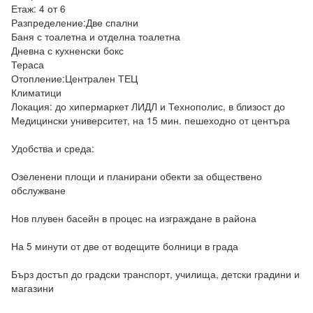
Етаж: 4 от 6

Разпределение:Две спални

Баня с тоалетна и отделна тоалетна

Дневна с кухненски бокс

Тераса

Отопление:Централен ТЕЦ

Климатици

Локация: до хипермаркет ЛИДЛ и Технополис, в близост до 
Медицински университет, на 15 мин. пешеходно от центъра

Удобства и среда:

Озеленени площи и планирани обекти за обществено 
обслужване

Нов плувен басейн в процес на изграждане в района

На 5 минути от две от водещите болници в града

Бърз достъп до градски транспорт, училища, детски градини и 
магазини
