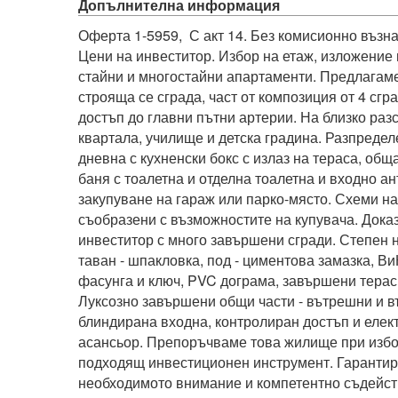
Допълнителна информация
Оферта 1-5959,  С акт 14. Без комисионно възна
Цени на инвеститор. Избор на етаж, изложение 
стайни и многостайни апартаменти. Предлагаме
строяща се сграда, част от композиция от 4 сгра
достъп до главни пътни артерии. На близко разс
квартала, училище и детска градина. Разпредел
дневна с кухненски бокс с излаз на тераса, обща 
баня с тоалетна и отделна тоалетна и входно ан
закупуване на гараж или парко-място. Схеми на
съобразени с възможностите на купувача. Доказ
инвеститор с много завършени сгради. Степен н
таван - шпакловка, под - циментова замазка, ВиК
фасунга и ключ, PVC дограма, завършени тераси 
Луксозно завършени общи части - вътрешни и в
блиндирана входна, контролиран достъп и елек
асансьор. Препоръчваме това жилище при избор
подходящ инвестиционен инструмент. Гарантира
необходимото внимание и компетентно съдейст