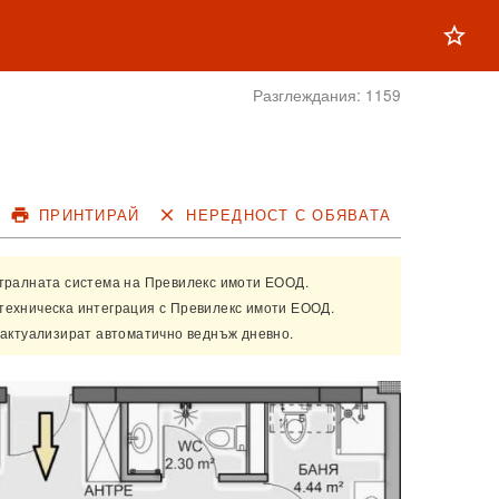
star_outline
Разглеждания:
1159
print
ПРИНТИРАЙ
close
НЕРЕДНОСТ С ОБЯВАТА
нтралната система на
Превилекс имоти ЕООД
.
техническа интеграция с
Превилекс имоти ЕООД
.
 актуализират автоматично веднъж дневно.