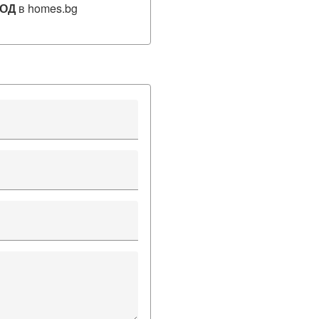
ООД
в homes.bg