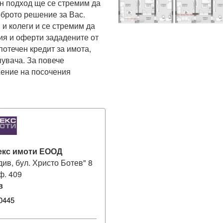
 подход ще се стремим да 
брото решение за Вас. 
и колеги и се стремим да 
я и оферти зададените от 
отечен кредит за имота, 
увача. За повече 
ение на посочения 
екс имоти ЕООД
див, бул. Христо Ботев" 8
оф. 409
в
0445