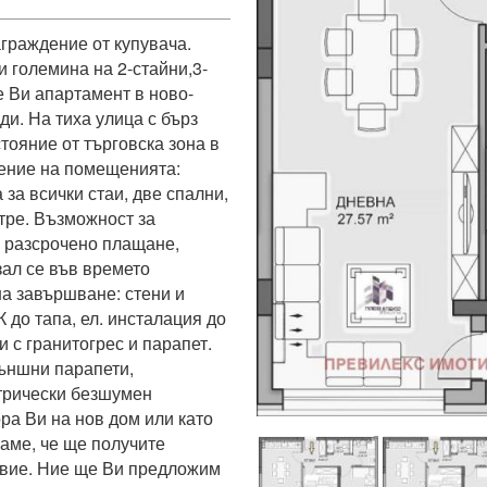
граждение от купувача. 
и големина на 2-стайни,3-
 Ви апартамент в ново-
ди. На тиха улица с бърз 
тояние от търговска зона в 
ение на помещенията: 
за всички стаи, две спални, 
тре. Възможност за 
 разсрочено плащане, 
ал се във времето 
а завършване: стени и 
 до тапа, ел. инсталация до 
с гранитогрес и парапет. 
ъншни парапети, 
трически безшумен 
а Ви на нов дом или като 
ме, че ще получите 
вие. Ние ще Ви предложим 