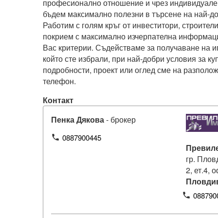
професионално отношение и чрез индивидуален
бъдем максимално полезни в търсене на най-до
Работим с голям кръг от инвеститори, строители 
покрием с максимално изчерпателна информаци
Вас критерии. Съдействаме за получаване на ип
който сте избрали, при най-добри условия за куп
подробности, проект или оглед сме на разполож
телефон.
Контакт
Пенка Дякова
- брокер
0887900445
phone
Превил
гр. Плов
2, ет.4, 
Пловди
088790
phone