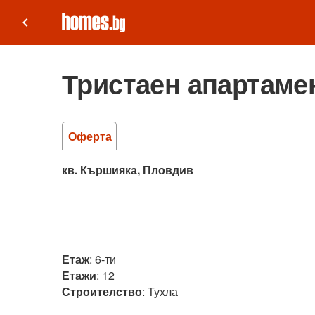
keyboard_arrow_left
Тристаен апартамен
Оферта
кв. Кършияка, Пловдив
Етаж
:
6-ти
Етажи
:
12
Строителство
:
Тухла