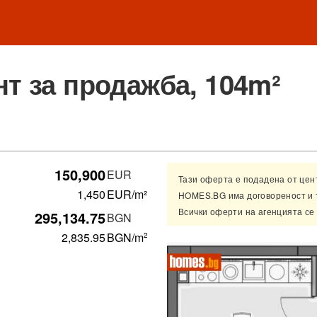
т за продажба, 104m²
150,900
EUR
Тази оферта е подадена от це
1,450
EUR/m²
HOMES.BG има договореност и 
Всички оферти на агенцията се
295,134.75
BGN
2,835.95
BGN
/m
2