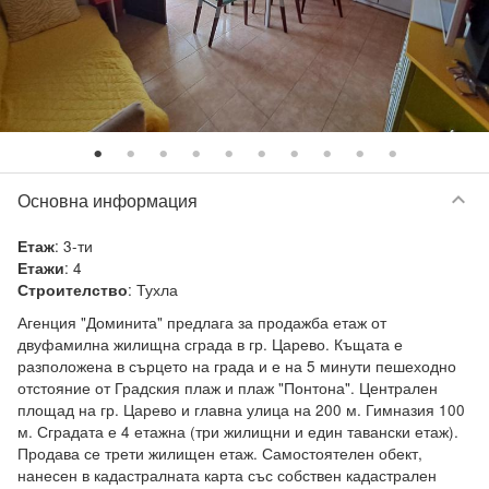
keyboard_arrow_down
Основна информация
:
3-ти
Етаж
:
4
Етажи
:
Тухла
Строителство
Агенция "Доминита" предлага за продажба етаж от 
двуфамилна жилищна сграда в гр. Царево. Къщата е 
разположена в сърцето на града и е на 5 минути пешеходно 
отстояние от Градския плаж и плаж "Понтона". Централен 
площад на гр. Царево и главна улица на 200 м. Гимназия 100 
м. Сградата е 4 етажна (три жилищни и един тавански етаж). 
Продава се трети жилищен етаж. Самостоятелен обект, 
нанесен в кадастралната карта със собствен кадастрален 