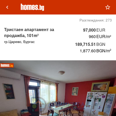
keyboard_arrow_left
star_outline
Разглеждания:
273
Тристаен апартамент за
97,000
EUR
продажба, 101m²
960
EUR/m²
гр.Царево, Бургас
189,715.51
BGN
1,877.60
BGN
/m
2