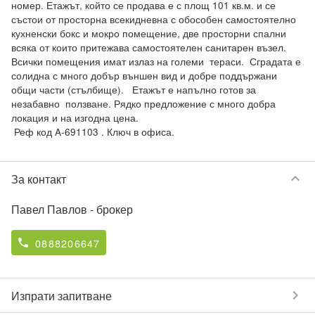
номер. Етажът, който се продава е с площ 101 кв.м. и се 
състои от просторна всекидневна с обособен самостоятелно 
кухненски бокс и мокро помещение, две просторни спални 
всяка от които притежава самостоятелен санитарен възел. 
Всички помещения имат излаз на големи  тераси.  Сградата е 
солидна с много добър външен вид и добре поддържани 
общи части (стълбище).   Етажът е напълно готов за 
незабавно  ползване. Рядко предложение с много добра 
локация и на изгодна цена.

 Реф код A-691103 . Ключ в офиса.
keyboard_arrow_down
За контакт
Павел Павлов
- брокер
0888206647
phone
chevron_right
Изпрати запитване