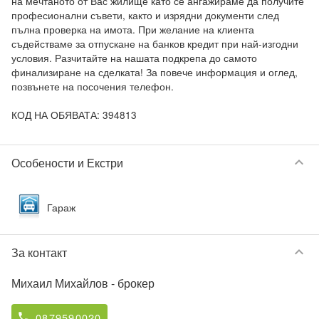
на мечтаното от Вас жилище като се ангажираме да получите 
професионални съвети, както и изрядни документи след 
пълна проверка на имота. При желание на клиента 
съдействаме за отпускане на банков кредит при най-изгодни 
условия. Разчитайте на нашата подкрепа до самото 
финализиране на сделката! За повече информация и оглед, 
позвънете на посочения телефон.

КОД НА ОБЯВАТА: 394813
keyboard_arrow_down
Особености и Екстри
Гараж
keyboard_arrow_down
За контакт
Михаил Михайлов
- брокер
0879590020
phone