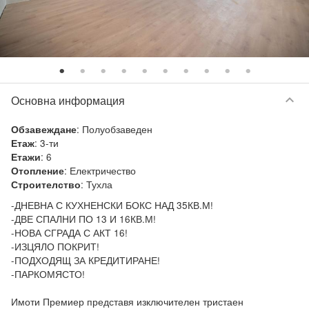
keyboard_arrow_down
Основна информация
:
Полуобзаведен
Обзавеждане
:
3-ти
Етаж
:
6
Етажи
:
Електричество
Отопление
:
Тухла
Строителство
-ДНЕВНА С КУХНЕНСКИ БОКС НАД 35КВ.М!

-ДВЕ СПАЛНИ ПО 13 И 16КВ.М!

-НОВА СГРАДА С АКТ 16!

-ИЗЦЯЛО ПОКРИТ!

-ПОДХОДЯЩ ЗА КРЕДИТИРАНЕ!

-ПАРКОМЯСТО!

Имоти Премиер представя изключителен тристаен 