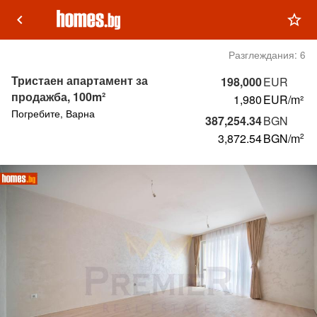
keyboard_arrow_left
star_outline
Разглеждания:
6
Тристаен апартамент за
198,000
EUR
продажба, 100m²
1,980
EUR/m²
Погребите, Варна
387,254.34
BGN
3,872.54
BGN
/m
2