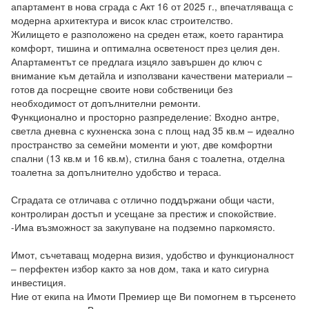
апартамент в нова сграда с Акт 16 от 2025 г., впечатляваща с 
модерна архитектура и висок клас строителство.

Жилището е разположено на среден етаж, което гарантира 
комфорт, тишина и оптимална осветеност през целия ден. 
Апартаментът се предлага изцяло завършен до ключ с 
внимание към детайла и използвани качествени материали – 
готов да посрещне своите нови собственици без 
необходимост от допълнителни ремонти.

Функционално и просторно разпределение: Входно антре, 
светла дневна с кухненска зона с площ над 35 кв.м – идеално 
пространство за семейни моменти и уют, две комфортни 
спални (13 кв.м и 16 кв.м), стилна баня с тоалетна, отделна 
тоалетна за допълнително удобство и тераса.

Сградата се отличава с отлично поддържани общи части, 
контролиран достъп и усещане за престиж и спокойствие.

-Има възможност за закупуване на подземно паркомясто.

Имот, съчетаващ модерна визия, удобство и функционалност 
– перфектен избор както за нов дом, така и като сигурна 
инвестиция.

Ние от екипа на Имоти Премиер ще Ви помогнем в търсенето 