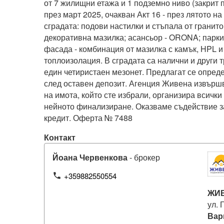
от 7 жилищни етажа и 1 подземно ниво (закрит п
през март 2025, очакван Акт 16 - през лятото на 
сградата: подови настилки и стъпала от гранитог
декоративна мазилка; асансьор - ORONA; паркин
фасада - комбинация от мазилка с камък, HPL и 
топлоизолация. В сградата са налични и други 
един четиристаен мезонет. Предлагат се опред
след оставен депозит. Агенция Живена извърш
на имота, който сте избрали, организира всички 
нейното финализиране. Оказваме съдействие за
Контакт
Йоана Червенкова
- брокер
+359882550554
phone
ЖИВ
ул. 
Вар