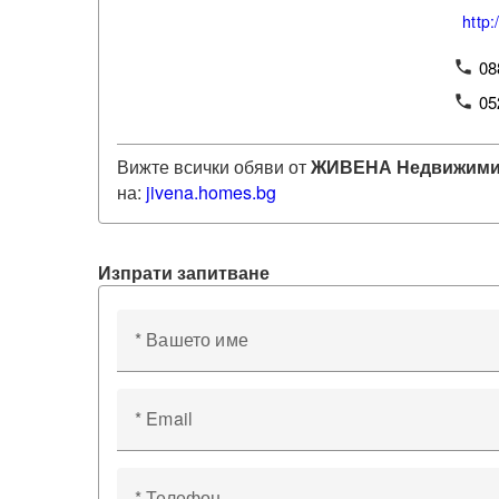
http:
08
phone
05
phone
Вижте всички обяви от
ЖИВЕНА Недвижими
на:
jivena
.homes.bg
Изпрати запитване
* Вашето име
* Email
* Телефон