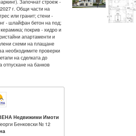
аркинг). Започнат строеж - 
2027 г. Общи части на 
рес или гранит; стени - 
г - шлайфан бетон на под; 
керамика; покрив - хидро и 
тристайни апартаменти и 
елени схеми на плащане 
ва необходимите проверки 
етапи на сделката до 
 отпускане на банков 
ЕНА Недвижими Имоти
Георги Бенковски № 12
на