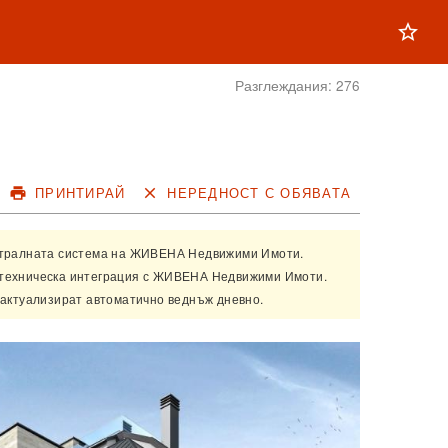
star_outline
Разглеждания:
276
print
ПРИНТИРАЙ
close
НЕРЕДНОСТ С ОБЯВАТА
нтралната система на
ЖИВЕНА Недвижими Имоти
.
техническа интеграция с
ЖИВЕНА Недвижими Имоти
.
 актуализират автоматично веднъж дневно.