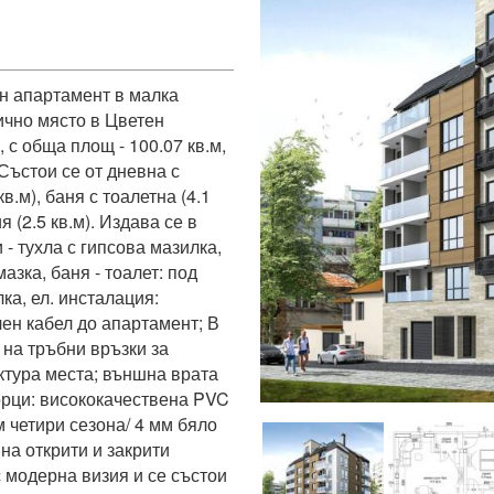
 апартамент в малка 
чно място в Цветен 
 с обща площ - 100.07 кв.м, 
Състои се от дневна с 
кв.м), баня с тоалетна (4.1 
я (2.5 кв.м). Издава се в 
 тухла с гипсова мазилка, 
зка, баня - тоалет: под 
а, ел. инсталация: 
ен кабел до апартамент; В 
на тръбни връзки за 
тура места; външна врата 
рци: висококачествена PVC 
 четири сезона/ 4 мм бяло 
на открити и закрити 
 модерна визия и се състои 