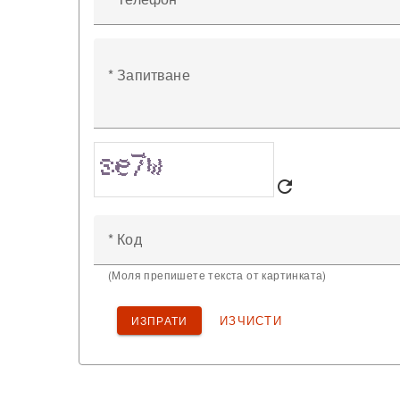
* Запитване
refresh
* Код
(Моля препишете текста от картинката)
ИЗЧИСТИ
ИЗПРАТИ