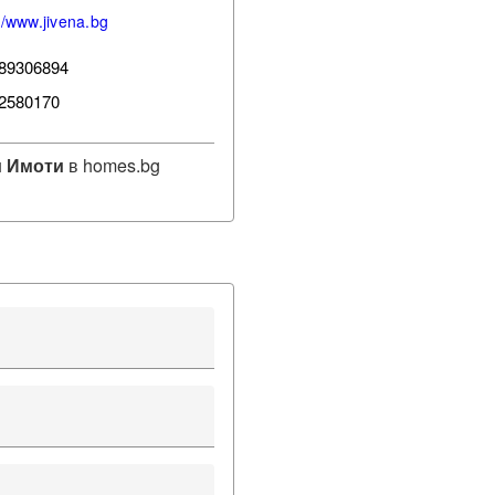
//www.jivena.bg
89306894
2580170
 Имоти
в homes.bg