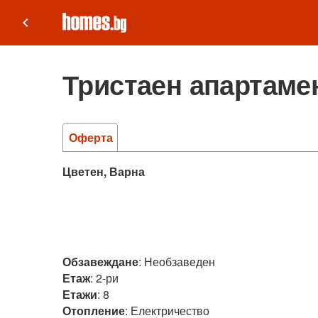
keyboard_arrow_left
Тристаен апартамен
Оферта
Цветен, Варна
Обзавеждане
:
Необзаведен
Етаж
:
2-ри
Етажи
:
8
Отопление
:
Електричество