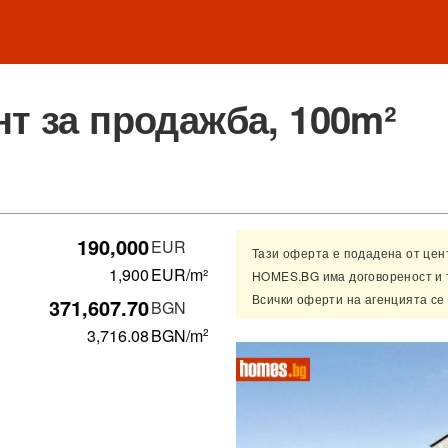
т за продажба, 100m²
190,000
EUR
Тази оферта е подадена от це
1,900
EUR/m²
HOMES.BG има договореност и 
Всички оферти на агенцията се
371,607.70
BGN
3,716.08
BGN
/m
2