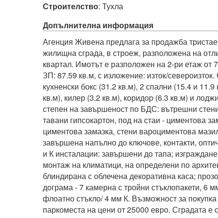
Строителство
:
Тухла
Допълнителна информация
Агенция Живена предлага за продажба тристаен
жилищна сграда, в строеж, разположена на отли
квартал. Имотът е разположен на 2-ри етаж от 7,
ЗП: 87.59 кв.м, с изложение: изток/североизток. 
кухненски бокс (31.2 кв.м), 2 спални (15.4 и 11.9 
кв.м), килер (3.2 кв.м), коридор (6.3 кв.м) и лоджи
степен на завършеност по БДС: вътрешни стени -
тавани гипсокартон, под на стаи - циментова зама
циментова замазка, стени вароциментова мазилк
завършена напълно до ключове, контакти, оптич
и К инсталации: завършени до тапа; изграждане 
монтаж на климатици, на определени по архитек
блиндирана с облечена декоративна каса; прозо
дограма - 7 камерна с тройни стъклопакети, 6 мм
флоатно стъкло/ 4 мм К. Възможност за покупка 
паркоместа на цени от 25000 евро. Сградата е с