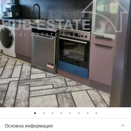
keyboard_arrow_down
Основна информация