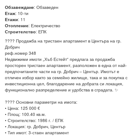
:
Обзаведен
Обзавеждане
:
10-ти
Етаж
:
11
Етажи
:
Електричество
Отопление
:
ЕПК
Строителство
???? Продажба на тристаен апартамент в Центъра на гр. 
Добрич

реф.номер 348

Недвижими имоти „Хъб Естейт“ предлага за продажба 
просторен тристаен апартамент, разположен в една от най-
предпочитаните части на гр. Добрич – Център. Имотът е 
отличен избор както за семейно жилище, така и за покупка с 
инвестиционна цел, благодарение на добрата си локация, 
функционално разпределение и удобства в сградата. ✨

???? Основни параметри на имота:

• Цена: 125 000 €

• Площ: 100.40 кв.м.

• Строителство: 1986 г. / ЕПК

• Локация: гр. Добрич, Център

• Тип имот: 3-стаен апартамент
