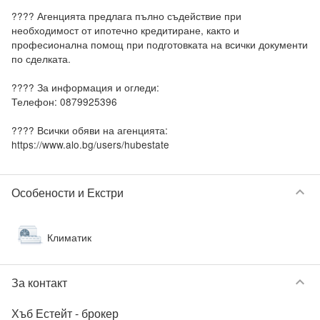
???? Агенцията предлага пълно съдействие при 
необходимост от ипотечно кредитиране, както и 
професионална помощ при подготовката на всички документи 
по сделката.

???? За информация и огледи:

Телефон: 0879925396

???? Всички обяви на агенцията: 
keyboard_arrow_down
Особености и Екстри
Климатик
keyboard_arrow_down
За контакт
Хъб Естейт
- брокер