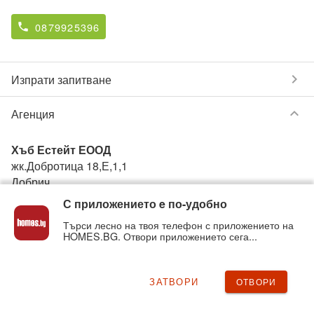
0879925396
phone
chevron_right
Изпрати запитване
keyboard_arrow_down
Агенция
Хъб Естейт ЕООД
жк.Добротица 18,Е,1,1
Добрич
С приложението e по-удобно
0877199580
phone
Търси лесно на твоя телефон с приложението на
HOMES.BG. Отвори приложението сега...
Вижте всички обяви от
Хъб Естейт ЕООД
в homes.bg
на:
HubEstate
.homes.bg
ЗАТВОРИ
ОТВОРИ
chevron_right
Нередност с обявата