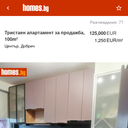
keyboard_arrow_left
star_outline
Разглеждания:
77
Тристаен апартамент за продажба,
125,000
EUR
100m²
1,250
EUR/m²
Център, Добрич