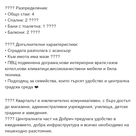
???? Разпределение:

• Общо стаи: 4

• Спални: 2 ????️

• Бани с тоалетна: 1 ????

• Балкони: 2 ????

???? Допълнителни характеристики:

• Сградата разполага с асансьор

• Към имота има мазе ????

• ПВЦ подменена дограма,нови интериорни врати,газов 
котел,нови климатици,висококачествени мебели и бяла 
техника.

• Подходящ за семейства, които търсят удобство и централна 
градска среда ❤️

???? Кварталът е изключително комуникативен, с бърз достъп 
до магазини, административни учреждения, училища, детски 
градини и заведения.

???? Централната част на Добрич предлага удобство в 
ежедневието, добра инфраструктура и всичко необходимо на 
пешеходно разстояние.
