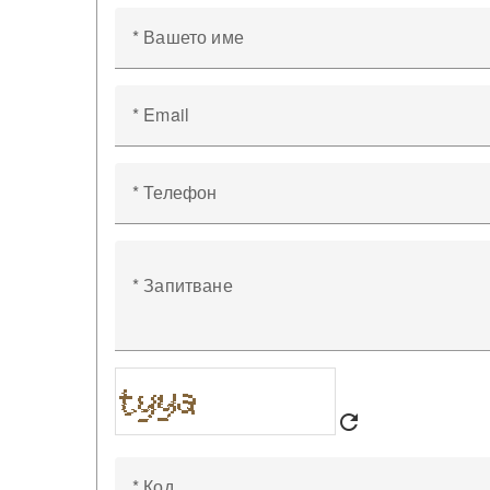
* Вашето име
* Email
* Телефон
* Запитване
refresh
* Код