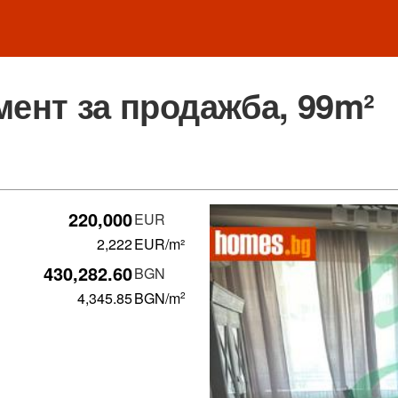
мент за продажба, 99m²
220,000
EUR
2,222
EUR/m²
430,282.60
BGN
4,345.85
BGN
/m
2