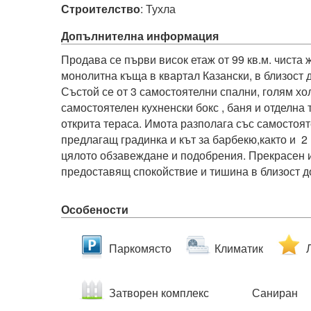
Строителство
:
Тухла
Допълнителна информация
Продава се първи висок етаж от 99 кв.м. чиста
монолитна къща в квартал Казански, в близост д
Състой се от 3 самостоятелни спални, голям хол 
самостоятелен кухненски бокс , баня и отделна т
открита тераса. Имота разполага със самостояте
предлагащ градинка и кът за барбекю,както и  2
цялото обзавеждане и подобрения. Прекрасен и
предоставящ спокойствие и тишина в близост д
Особености
Паркомясто
Климатик
Затворен комплекс
Саниран