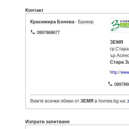
Контакт
Красимира Бонева
- Брокер
0897868677
phone
ЗЕМЯ
гр.Стара
ър Асено
Стара З
http://ww
089786
phone
Вижте всички обяви от
ЗЕМЯ
в homes.bg на:
Изпрати запитване