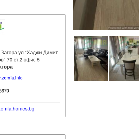
 Загора ул."Хаджи Димит
в" 70 ет.2 офис 5
агора
w.zemia.info
8670
zemia
.homes.bg