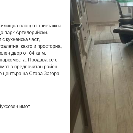
 жилищна площ от триетажна 
о парк Артилерийски. 
с кухненска част, 
оалетна, както и просторна, 
лен двор от 84 кв.м. 
 паркоместа. Продава се с 
мот в предпочитан район 
о центъра на Стара Загора.
Луксозен имот