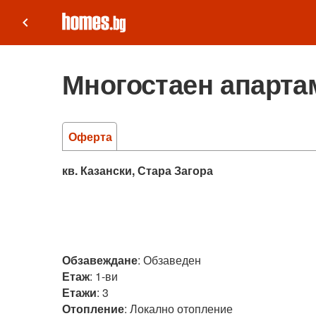
keyboard_arrow_left
Многостаен апарта
Оферта
кв. Казански, Стара Загора
Обзавеждане
:
Обзаведен
Етаж
:
1-ви
Етажи
:
3
Отопление
:
Локално отопление