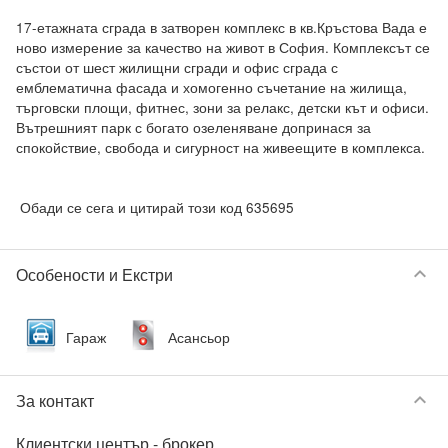
17-етажната сграда в затворен комплекс в кв.Кръстова Вада е 
ново измерение за качество на живот в София. Комплексът се 
състои от шест жилищни сгради и офис сграда с 
емблематична фасада и хомогенно съчетание на жилища, 
търговски площи, фитнес, зони за релакс, детски кът и офиси. 
Вътрешният парк с богато озеленяване допринася за 
спокойствие, свобода и сигурност на живеещите в комплекса. 

 Обади се сега и цитирай този код 635695
keyboard_arrow_down
Особености и Екстри
Гараж
Асансьор
keyboard_arrow_down
За контакт
Клиентски център
- брокер