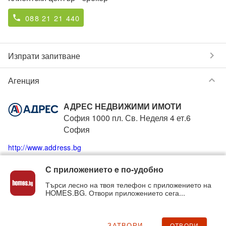
088 21 21 440
phone
chevron_right
Изпрати запитване
keyboard_arrow_down
Агенция
АДРЕС НЕДВИЖИМИ ИМОТИ
София 1000 пл. Св. Неделя 4 ет.6
София
http://www.address.bg
С приложението e по-удобно
0882121440
phone
Търси лесно на твоя телефон с приложението на
HOMES.BG. Отвори приложението сега...
Вижте всички обяви от
АДРЕС НЕДВИЖИМИ ИМОТИ
в homes.bg на:
address
.homes.bg
ЗАТВОРИ
ОТВОРИ