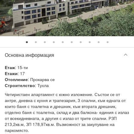
keyboard_arrow_down
Основна информация
:
15-ти
Етаж
:
17
Етажи
:
Прокарва се
Отопление
:
Тухла
Строителство
Четиристаен апартамент с южно изложение. Състои се от 
антре, дневна с кухня и трапезария, 3 спални, към едната от 
които баня с тоалетна и дрешник, към втората дрешник, 
отделно баня с тоалетна, склад и два балкона- единия с излаз 
от всекидневната, а другия с излаз от трите спални. РЗП 
213,2кв.м, ЗП 178,97кв.м. Възможност за закупуване на 
паркомясто.
