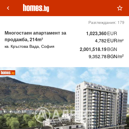
keyboard_arrow_left
star_outline
Разглеждания:
179
Многостаен апартамент за
1,023,360
EUR
продажба, 214m²
4,782
EUR/m²
кв. Кръстова Вада, София
2,001,518.19
BGN
9,352.78
BGN
/m
2