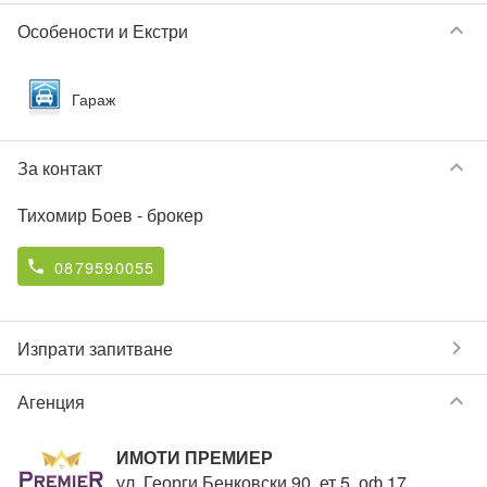
keyboard_arrow_down
Особености и Екстри
Гараж
keyboard_arrow_down
За контакт
Тихомир Боев
- брокер
0879590055
phone
chevron_right
Изпрати запитване
keyboard_arrow_down
Агенция
ИМОТИ ПРЕМИЕР
ул. Георги Бенковски 90, ет.5, оф.17