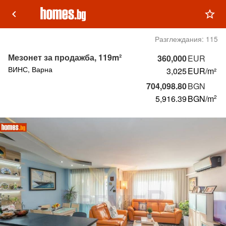
keyboard_arrow_left
star_outline
Разглеждания:
115
Мезонет за продажба, 119m²
360,000
EUR
ВИНС, Варна
3,025
EUR/m²
704,098.80
BGN
5,916.39
BGN
/m
2