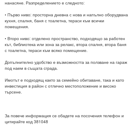
нанасяне. Разпределението е следното:

• Първо ниво: просторна дневна с нова и напълно оборудвана 
кухня, спалня, баня с тоалетна, тераси към всички 
помещения.

• Второ ниво: отделено пространство, подходящо за работен 
кът, библиотека или зона за релакс, втора спалня, втора баня 
с тоалетна, тераси към всяко помещение.

Допълнително удобство е възможността за ползване на гараж 
под наем в същата сграда.

Имотът е подходящ както за семейно обитаване, така и като 
инвестиция в район с отлично местоположение и високо 
търсене.

За повече информация се обадете на посочения телефон и 
цитирайте код 381048