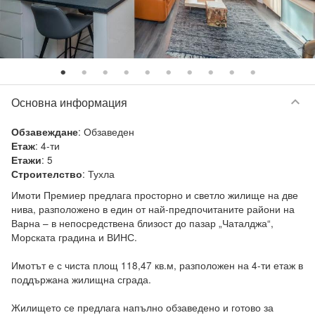
keyboard_arrow_down
Основна информация
:
Обзаведен
Обзавеждане
:
4-ти
Етаж
:
5
Етажи
:
Тухла
Строителство
Имоти Премиер предлага просторно и светло жилище на две 
нива, разположено в един от най‑предпочитаните райони на 
Варна – в непосредствена близост до пазар „Чаталджа“, 
Морската градина и ВИНС.

Имотът е с чиста площ 118,47 кв.м, разположен на 4-ти етаж в 
поддържана жилищна сграда.

Жилището се предлага напълно обзаведено и готово за 