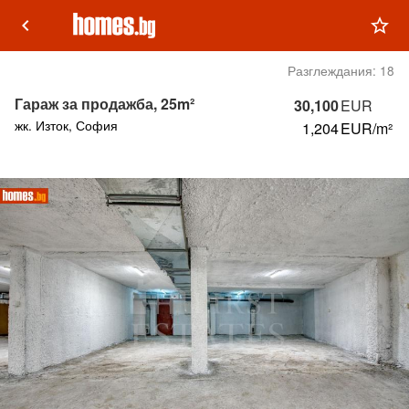
keyboard_arrow_left
star_outline
Разглеждания:
18
Гараж за продажба, 25m²
30,100
EUR
жк. Изток, София
1,204
EUR/m²