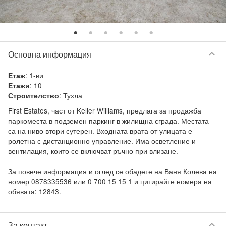
keyboard_arrow_down
Основна информация
:
1-ви
Етаж
:
10
Етажи
:
Тухла
Строителство
First Estates, част от Keller Williams, предлага за продажба 
паркоместа в подземен паркинг в жилищна сграда. Местата 
са на ниво втори сутерен. Входната врата от улицата е 
ролетна с дистанционно управление. Има осветление и 
вентилация, които се включват ръчно при влизане.

За повече информация и оглед се обадете на Ваня Колева на 
номер 0878335536 или 0 700 15 15 1 и цитирайте номера на 
обявата: 12843.
keyboard_arrow_down
За контакт