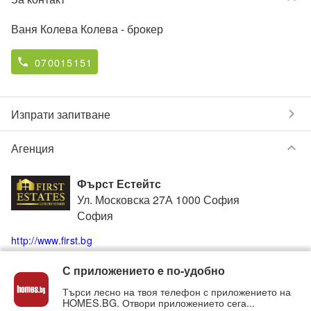
Ваня Колева Колева
- брокер
070015151
phone
chevron_right
Изпрати запитване
keyboard_arrow_down
Агенция
Фърст Естейтс
Ул. Московска 27А 1000 София
София
http://www.first.bg
С приложението e по-удобно
070015151
phone
Търси лесно на твоя телефон с приложението на
HOMES.BG. Отвори приложението сега...
Вижте всички обяви от
Фърст Естейтс
в homes.bg