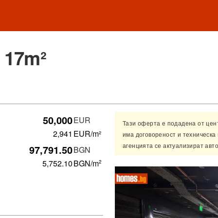
 17m²
50,000
EUR
Тази оферта е подадена от це
2,941
EUR/m²
има договореност и техническа
агенцията се актуализират авт
97,791.50
BGN
5,752.10
BGN
/m
2