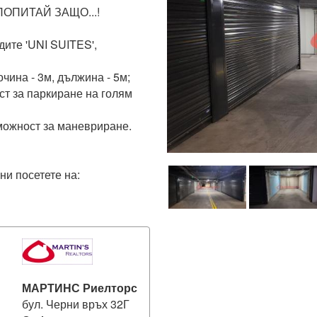
ОПИТАЙ ЗАЩО...!

ите 'UNI SUITES', 
чина - 3м, дължина - 5м; 
т за паркиране на голям 
можност за маневриране.

ни посетете на: 
МАРТИНС Риелторс
бул. Черни връх 32Г