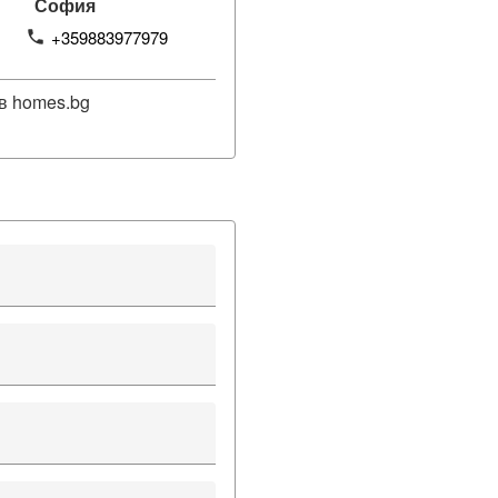
София
+359883977979
phone
в homes.bg