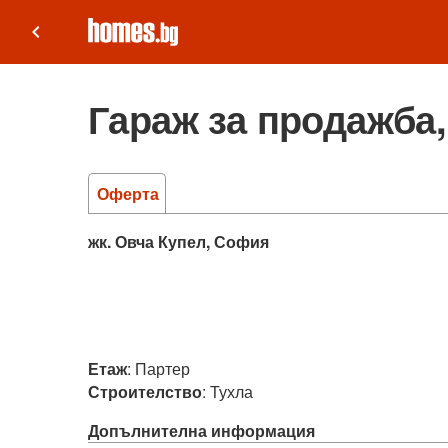
keyboard_arrow_left
Гараж за продажба,
Оферта
жк. Овча Купел, София
Етаж
:
Партер
Строителство
:
Тухла
Допълнителна информация