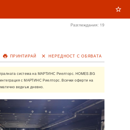
star_outline
Разглеждания:
19
print
ПРИНТИРАЙ
close
НЕРЕДНОСТ С ОБЯВАТА
нтралната система на
МАРТИНС Риелторс
. HOMES.BG
 интеграция с
МАРТИНС Риелторс
. Всички оферти на
оматично веднъж дневно.