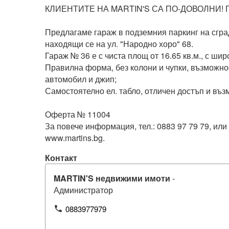
КЛИЕНТИТЕ НА MARTIN'S СА ПО-ДОВОЛНИ! П
Предлагаме гараж в подземния паркинг на сград
находящи се на ул. "Народно хоро" 68.

Гараж № 36 е с чиста площ от 16.65 кв.м., с широ
Правилна форма, без колони и чупки, възможнос
автомобил и джип;

Самостоятелно ел. табло, отличен достъп и въз
Оферта № 11004

За повече информация, тел.: 0883 97 79 79, или 
Контакт
MARTIN'S недвижими имоти
-
Администратор
0883977979
phone