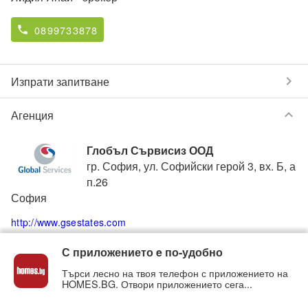
0899733878
phone
chevron_right
Изпрати запитване
keyboard_arrow_down
Агенция
Глобъл Сървисиз ООД
гр. София, ул. Софийски герой 3, вх. Б, а
п.26
София
http://www.gsestates.com
С приложението e по-удобно
0888660255
phone
Търси лесно на твоя телефон с приложението на
HOMES.BG. Отвори приложението сега...
Вижте всички обяви от
Глобъл Сървисиз ООД
в
homes.bg на:
gs
.homes.bg