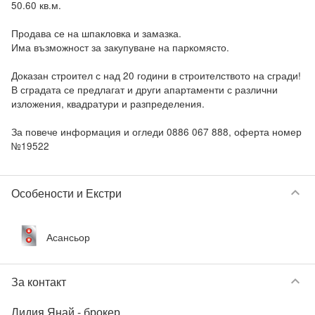
50.60 кв.м.

Продава се на шпакловка и замазка.

Има възможност за закупуване на паркомясто.

Доказан строител с над 20 години в строителството на сгради!

В сградата се предлагат и други апартаменти с различни 
изложения, квадратури и разпределения.

За повече информация и огледи 0886 067 888, оферта номер 
keyboard_arrow_down
Особености и Екстри
Асансьор
keyboard_arrow_down
За контакт
Лидия Янай
- брокер