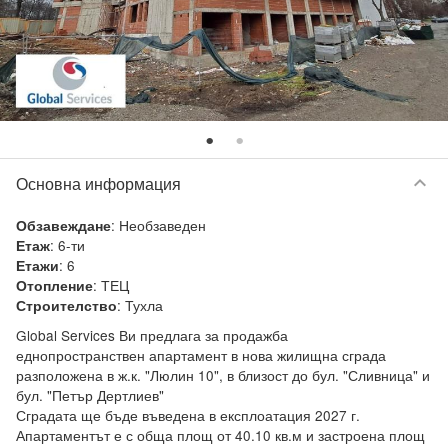
keyboard_arrow_down
Основна информация
:
Необзаведен
Обзавеждане
:
6-ти
Етаж
:
6
Етажи
:
ТЕЦ
Отопление
:
Тухла
Строителство
Global Services Ви предлага за продажба 
еднопространствен апартамент в нова жилищна сграда 
разположена в ж.к. "Люлин 10", в близост до бул. "Сливница" и 
бул. "Петър Дертлиев"

Сградата ще бъде въведена в експлоатация 2027 г.

Апартаментът е с обща площ от 40.10 кв.м и застроена площ 