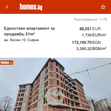
keyboard_arrow_left
star_outline
Разглеждания:
1176
Едностаен апартамент за
88,551
EUR
продажба, 51m²
1,736
EUR/m²
жк. Люлин 10, София
173,190.70
BGN
3,395.32
BGN
/m
2