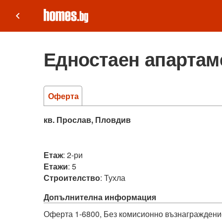
keyboard_arrow_left
Едностаен апартам
Оферта
кв. Прослав, Пловдив
Етаж
:
2-ри
Етажи
:
5
Строителство
:
Тухла
Допълнителна информация
Оферта 1-6800, Без комисионно възнаграждение 