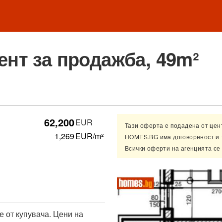
ент за продажба, 49m²
62,200
EUR
Тази оферта е подадена от це
1,269
EUR/m²
HOMES.BG има договореност и 
Всички оферти на агенцията се
от купувача. Цени на 