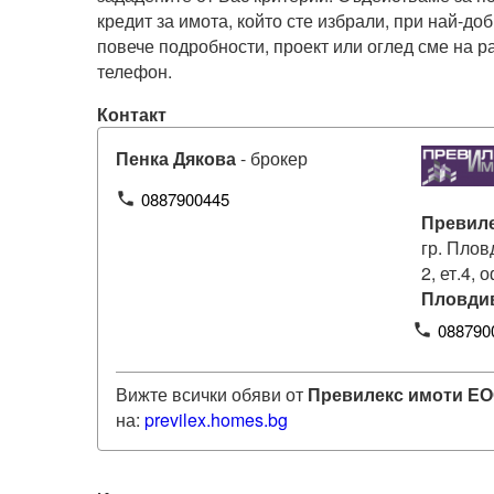
кредит за имота, който сте избрали, при най-доб
повече подробности, проект или оглед сме на р
телефон.
Контакт
Пенка Дякова
- брокер
0887900445
phone
Превил
гр. Плов
2, ет.4, 
Пловди
088790
phone
Вижте всички обяви от
Превилекс имоти Е
на:
previlex
.homes.bg