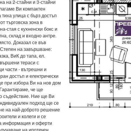
а на 2-стайни и 3-стайни 
лагаме Ви компактен 
тиха улица с бърз достъп 
от търговска зона в 
-стая с кухненски бокс и 
тна, склад и входно антре. 
ясто. Доказал се във 
 Степен на завършване: 
ка, ВиК до тапа, ел. 
вършени тераси с 
и части - вътрешни и 
ан достъп и електрически 
 при избора Ви на нов дом 
Гарантираме, че ще 
 съдействие. Ние ще Ви 
ндивидуален подход ще се 
не на най-доброто решение 
оители и колеги и се 
а информация и оферти 
лучаване на ипотечен 