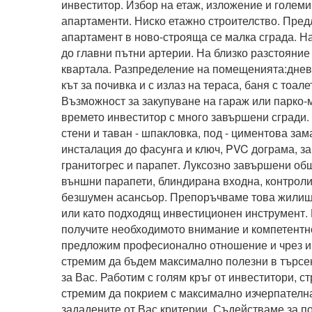
инвеститор. Избор на етаж, изложение и големин
апартаменти. Ниско етажно строителство. Пред
апартамент в ново-строяща се малка сграда. На 
до главни пътни артерии. На близко разстояние 
квартала. Разпределение на помещенията:дневна
кът за почивка и с излаз на тераса, баня с тоале
Възможност за закупуване на гараж или парко-м
времето инвеститор с много завършени сгради.
стени и таван - шпакловка, под - циментова замаз
инсталация до фасунга и ключ, PVC дограма, за
гранитогрес и парапет. Луксозно завършени общ
външни парапети, блиндирана входна, контролир
безшумен асансьор. Препоръчваме това жилище
или като подходящ инвестиционен инструмент. 
получите необходимото внимание и компетентно
предложим професионално отношение и чрез и
стремим да бъдем максимално полезни в търсе
за Вас. Работим с голям кръг от инвеститори, стр
стремим да покрием с максимално изчерпателн
зададените от Вас критерии. Съдействаме за по