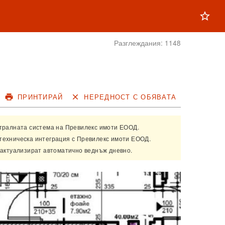
star_outline
Разглеждания:
1148
print
ПРИНТИРАЙ
close
НЕРЕДНОСТ С ОБЯВАТА
нтралната система на
Превилекс имоти ЕООД
.
техническа интеграция с
Превилекс имоти ЕООД
.
 актуализират автоматично веднъж дневно.