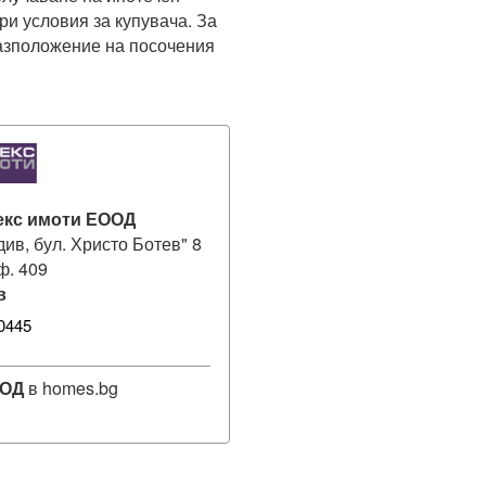
ри условия за купувача. За 
азположение на посочения 
екс имоти ЕООД
див, бул. Христо Ботев" 8
оф. 409
в
0445
ООД
в homes.bg