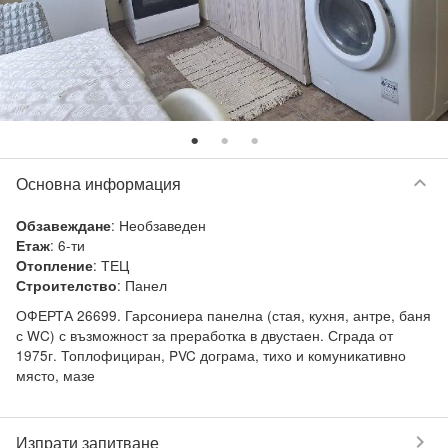
keyboard_arrow_down
Основна информация
:
Необзаведен
Обзавеждане
:
6-ти
Етаж
:
ТЕЦ
Отопление
:
Панел
Строителство
ОФЕРТА 26699. Гарсониера панелна (стая, кухня, антре, баня 
с WC) с възможност за преработка в двустаен. Сграда от 
1975г. Топлофициран, PVC дограма, тихо и комуникативно 
място, мазе
chevron_right
Изпрати запитване