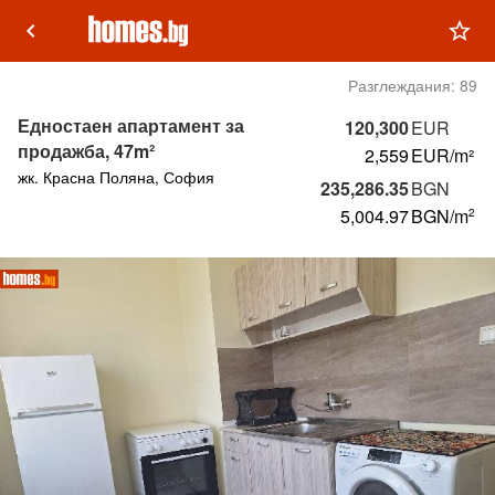
keyboard_arrow_left
star_outline
Разглеждания:
89
Едностаен апартамент за
120,300
EUR
продажба, 47m²
2,559
EUR/m²
жк. Красна Поляна, София
235,286.35
BGN
5,004.97
BGN
/m
2