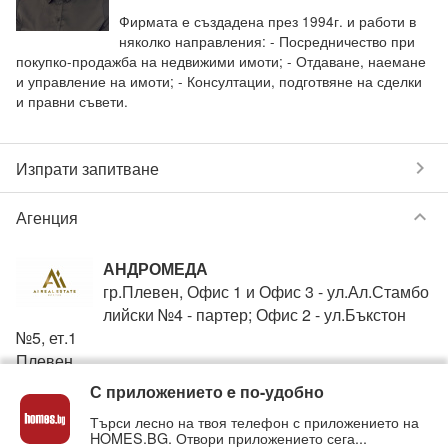
Фирмата е създадена през 1994г. и работи в
няколко направления: - Посредничество при
покупко-продажба на недвижими имоти; - Отдаване, наемане
и управление на имоти; - Консултации, подготвяне на сделки
и правни съвети.
chevron_right
Изпрати запитване
keyboard_arrow_down
Агенция
АНДРОМЕДА
гр.Плевен, Офис 1 и Офис 3 - ул.Ал.Стамбо
лийски №4 - партер; Офис 2 - ул.Бъкстон
№5, ет.1
Плевен
С приложението e по-удобно
+359888099931
phone
Търси лесно на твоя телефон с приложението на
HOMES.BG. Отвори приложението сега...
Вижте всички обяви от
АНДРОМЕДА
в homes.bg