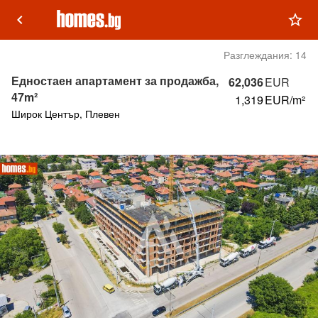
keyboard_arrow_left
star_outline
Разглеждания:
14
Едностаен апартамент за продажба,
62,036
EUR
47m²
1,319
EUR/m²
Широк Център, Плевен