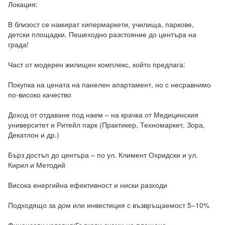
Локация:

В близост се намират хипермаркети, училища, паркове, 
детски площадки. Пешеходно разстояние до центъра на 
града!

Част от модерен жилищен комплекс, който предлага:

Покупка на цената на панелен апартамент, но с несравнимо 
по-високо качество

Доход от отдаване под наем – на крачка от Медицинския 
университет и Ритейл парк (Практикер, Техномаркет, Зора, 
Декатлон и др.)

Бърз достъп до центъра – по ул. Климент Охридски и ул. 
Кирил и Методий

Висока енергийна ефективност и ниски разходи

Подходящо за дом или инвестиция с възвръщаемост 5–10%
