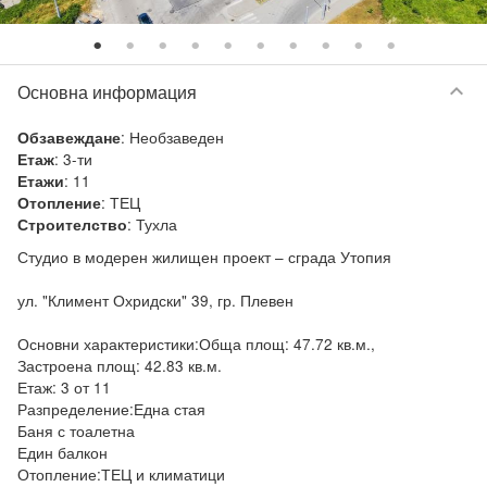
keyboard_arrow_down
Основна информация
:
Необзаведен
Обзавеждане
:
3-ти
Етаж
:
11
Етажи
:
ТЕЦ
Отопление
:
Тухла
Строителство
Студио в модерен жилищен проект – сграда Утопия

ул. "Климент Охридски" 39, гр. Плевен

Основни характеристики:Обща площ: 47.72 кв.м.,

Застроена площ: 42.83 кв.м.

Етаж: 3 от 11

Разпределение:Една стая

Баня с тоалетна

Един балкон

Отопление:ТЕЦ и климатици
