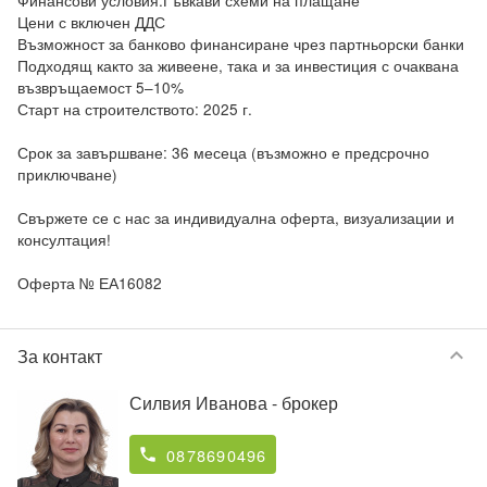
Финансови условия:Гъвкави схеми на плащане

Цени с включен ДДС

Възможност за банково финансиране чрез партньорски банки

Подходящ както за живеене, така и за инвестиция с очаквана 
възвръщаемост 5–10%

Старт на строителството: 2025 г.

Срок за завършване: 36 месеца (възможно е предсрочно 
приключване)

Свържете се с нас за индивидуална оферта, визуализации и 
консултация!

Оферта № ЕА16082
keyboard_arrow_down
За контакт
Силвия Иванова
- брокер
0878690496
phone