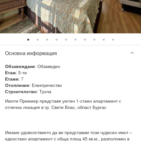
keyboard_arrow_down
Основна информация
:
Обзаведен
Обзавеждане
:
5-ти
Етаж
:
7
Етажи
:
Електричество
Отопление
:
Тухла
Строителство
Имоти Премиер представя уютен 1-стаен апартамент с 
отлична локация в гр. Свети Влас, област Бургас

Имаме удоволствието да ви представим този чудесен имот – 
едностаен апартамент с обща площ 45 кв.м., разположен в 