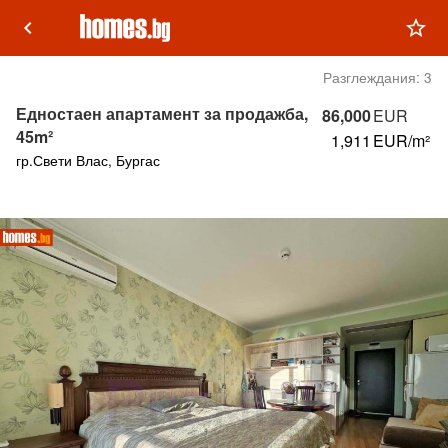
keyboard_arrow_left
star_outline
Разглеждания:
3
Едностаен апартамент за продажба,
86,000
EUR
45m²
1,911
EUR/m²
гр.Свети Влас, Бургас