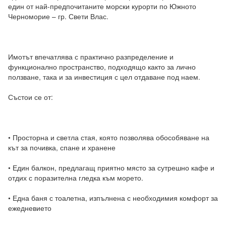
един от най-предпочитаните морски курорти по Южното 
Черноморие – гр. Свети Влас.

Имотът впечатлява с практично разпределение и 
функционално пространство, подходящо както за лично 
ползване, така и за инвестиция с цел отдаване под наем.

Състои се от:

• Просторна и светла стая, която позволява обособяване на 
кът за почивка, спане и хранене  

• Един балкон, предлагащ приятно място за сутрешно кафе и 
отдих с поразителна гледка към морето. 

• Една баня с тоалетна, изпълнена с необходимия комфорт за 
ежедневието  
