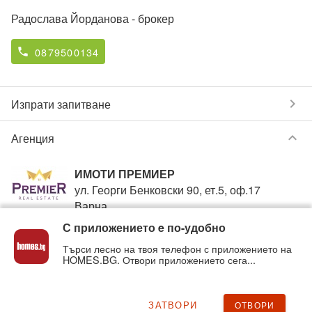
Радослава Йорданова
- брокер
0879500134
phone
chevron_right
Изпрати запитване
keyboard_arrow_down
Агенция
ИМОТИ ПРЕМИЕР
ул. Георги Бенковски 90, ет.5, оф.17
Варна
С приложението e по-удобно
0879590013
phone
Търси лесно на твоя телефон с приложението на
HOMES.BG. Отвори приложението сега...
Вижте всички обяви от
ИМОТИ ПРЕМИЕР
в homes.bg
на:
imotipremier
.homes.bg
ЗАТВОРИ
ОТВОРИ