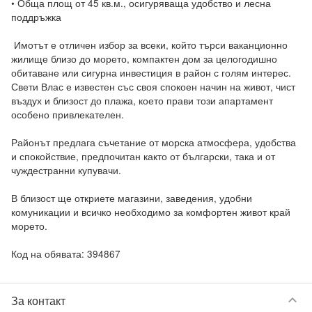
• Обща площ от 45 кв.м., осигуряваща удобство и лесна 
поддръжка  

 Имотът е отличен избор за всеки, който търси ваканционно 
жилище близо до морето, компактен дом за целогодишно 
обитаване или сигурна инвестиция в район с голям интерес. 
Свети Влас е известен със своя спокоен начин на живот, чист 
въздух и близост до плажа, което прави този апартамент 
особено привлекателен.

Районът предлага съчетание от морска атмосфера, удобства 
и спокойствие, предпочитан както от български, така и от 
чуждестранни купувачи.  

В близост ще откриете магазини, заведения, удобни 
комуникации и всичко необходимо за комфортен живот край 
морето.

Код на обявата: 394867
keyboard_arrow_down
За контакт